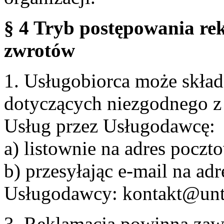
§ 4 Tryb postępowania re
zwrotów
1. Usługobiorca może skła
dotyczących niezgodnego 
Usług przez Usługodawcę:
a) listownie na adres pocz
b) przesyłając e-mail na adr
Usługodawcy: kontakt@unt
3. Reklamacja powinna zaw