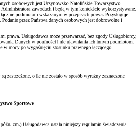
danych osobowych jest Ursynowsko-Natolińskie Towarzystwo
z Administratora zawodach i będą w tym kontekście wykorzystywane,
yłącznie podmiotom wskazanym w przepisach prawa. Przysługuje
. Podanie przez Państwa danych osobowych jest dobrowolne i
ami prawa. Usługodawca może przetwarzać, bez zgody Usługobiorcy,
howania Danych w poufności i nie ujawniania ich innym podmiotom,
aje w mocy po wygaśnięciu stosunku prawnego łączącego
 są zastrzeżone, o ile nie zostało w sposób wyraźny zaznaczone
zystwo Sportowe
 z późn. zm.) Usługodawca ustala niniejszy regulamin świadczenia