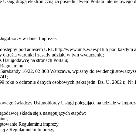
cę Usług drogą elektroniczną za pośrednictwem Portalu internetoweg
sługobiorcy w danej Imprezie;
cę dostępny pod adresem URL http://www.unts.waw.pl lub pod każdym
 określa warunki i zasady udziału w tym wydarzeniu;
z Usługodawcę na stronach Portalu;
3 Regulaminu;
arabandy 16/22, 02-868 Warszawa, wpisany do ewidencji stowarzysze
741;
9 roku o ochronie danych osobowych (tekst jedn. Dz. U. 2002 r., Nr 1
towego świadczy Usługobiorcy Usługi polegające na udziale w Impre
ugodawcę składa się z następujących etapów:
inu,
eptowanie Regulaminu imprezy,
dnej z Regulaminem Imprezy,