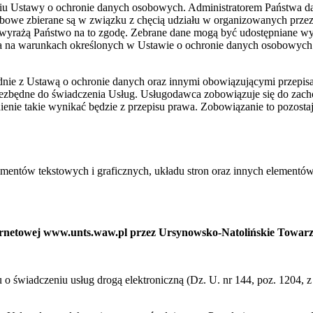
niu Ustawy o ochronie danych osobowych. Administratorem Państwa 
bowe zbierane są w związku z chęcią udziału w organizowanych prze
wyrażą Państwo na to zgodę. Zebrane dane mogą być udostępniane w
ia na warunkach określonych w Ustawie o ochronie danych osobowych
ie z Ustawą o ochronie danych oraz innymi obowiązującymi przepis
niezbędne do świadczenia Usług. Usługodawca zobowiązuje się do zac
ienie takie wynikać będzie z przepisu prawa. Zobowiązanie to pozost
ementów tekstowych i graficznych, układu stron oraz innych elementów
nternetowej www.unts.waw.pl przez Ursynowsko-Natolińskie Towar
ku o świadczeniu usług drogą elektroniczną (Dz. U. nr 144, poz. 1204,