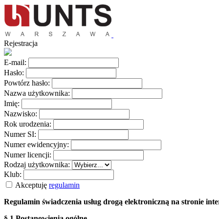
Rejestracja
E-mail:
Hasło:
Powtórz hasło:
Nazwa użytkownika:
Imię:
Nazwisko:
Rok urodzenia:
Numer SI:
Numer ewidencyjny:
Numer licencji:
Rodzaj użytkownika:
Klub:
Akceptuję
regulamin
Regulamin świadczenia usług drogą elektroniczną na stronie i
§ 1 Postanowienia ogólne