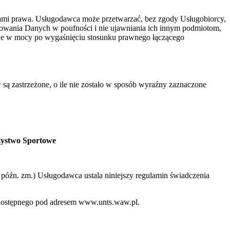
ami prawa. Usługodawca może przetwarzać, bez zgody Usługobiorcy,
howania Danych w poufności i nie ujawniania ich innym podmiotom,
aje w mocy po wygaśnięciu stosunku prawnego łączącego
 są zastrzeżone, o ile nie zostało w sposób wyraźny zaznaczone
zystwo Sportowe
 z późn. zm.) Usługodawca ustala niniejszy regulamin świadczenia
o dostępnego pod adresem www.unts.waw.pl.