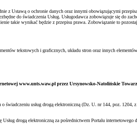
ie z Ustawą o ochronie danych oraz innymi obowiązującymi przepis
niezbędne do świadczenia Usług. Usługodawca zobowiązuje się do zac
ienie takie wynikać będzie z przepisu prawa. Zobowiązanie to pozost
ementów tekstowych i graficznych, układu stron oraz innych elementów
nternetowej www.unts.waw.pl przez Ursynowsko-Natolińskie Towar
ku o świadczeniu usług drogą elektroniczną (Dz. U. nr 144, poz. 1204,
cę Usług drogą elektroniczną za pośrednictwem Portalu internetoweg