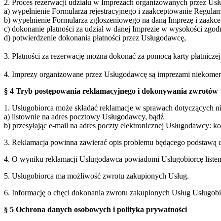
2. Proces rezerwacji udziału w Imprezach organizowanych przez Usł
a) wypełnienie Formularza rejestracyjnego i zaakceptowanie Regulam
b) wypełnienie Formularza zgłoszeniowego na daną Imprezę i zaakc
c) dokonanie płatności za udział w danej Imprezie w wysokości zgo
d) potwierdzenie dokonania płatności przez Usługodawcę,
3. Płatności za rezerwację można dokonać za pomocą karty płatnicz
4. Imprezy organizowane przez Usługodawcę są imprezami niekomercy
§ 4 Tryb postępowania reklamacyjnego i dokonywania zwrotów
1. Usługobiorca może składać reklamacje w sprawach dotyczących 
a) listownie na adres pocztowy Usługodawcy, bądź
b) przesyłając e-mail na adres poczty elektronicznej Usługodawcy: 
3. Reklamacja powinna zawierać opis problemu będącego podstawą d
4. O wyniku reklamacji Usługodawca powiadomi Usługobiorcę listem 
5. Usługobiorca ma możliwość zwrotu zakupionych Usług.
6. Informację o chęci dokonania zwrotu zakupionych Usług Usługobi
§ 5 Ochrona danych osobowych i polityka prywatności