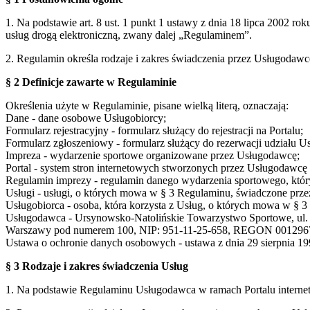
1. Na podstawie art. 8 ust. 1 punkt 1 ustawy z dnia 18 lipca 2002 ro
usług drogą elektroniczną, zwany dalej „Regulaminem”.
2. Regulamin określa rodzaje i zakres świadczenia przez Usługodaw
§ 2 Definicje zawarte w Regulaminie
Określenia użyte w Regulaminie, pisane wielką literą, oznaczają:
Dane - dane osobowe Usługobiorcy;
Formularz rejestracyjny - formularz służący do rejestracji na Portalu;
Formularz zgłoszeniowy - formularz służący do rezerwacji udziału U
Impreza - wydarzenie sportowe organizowane przez Usługodawcę;
Portal - system stron internetowych stworzonych przez Usługodaw
Regulamin imprezy - regulamin danego wydarzenia sportowego, który
Usługi - usługi, o których mowa w § 3 Regulaminu, świadczone prze
Usługobiorca - osoba, która korzysta z Usług, o których mowa w § 
Usługodawca - Ursynowsko-Natolińskie Towarzystwo Sportowe, ul. S
Warszawy pod numerem 100, NIP: 951-11-25-658, REGON 001296
Ustawa o ochronie danych osobowych - ustawa z dnia 29 sierpnia 199
§ 3 Rodzaje i zakres świadczenia Usług
1. Na podstawie Regulaminu Usługodawca w ramach Portalu interne