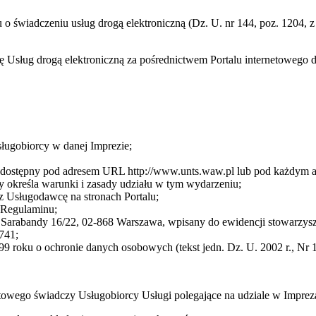
ku o świadczeniu usług drogą elektroniczną (Dz. U. nr 144, poz. 1204,
cę Usług drogą elektroniczną za pośrednictwem Portalu internetoweg
sługobiorcy w danej Imprezie;
cę dostępny pod adresem URL http://www.unts.waw.pl lub pod każdym
 określa warunki i zasady udziału w tym wydarzeniu;
z Usługodawcę na stronach Portalu;
3 Regulaminu;
arabandy 16/22, 02-868 Warszawa, wpisany do ewidencji stowarzysze
741;
9 roku o ochronie danych osobowych (tekst jedn. Dz. U. 2002 r., Nr 1
towego świadczy Usługobiorcy Usługi polegające na udziale w Impre