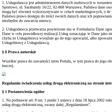
1. Usługodawca jest administratorem danych osobowych w rozumie
Sportowe, ul. Sarabandy 16/22, 02-868 Warszawa. Państwa dane oso
mogą być również wykorzystywane w celach marketingowych, o ile 
Państwu prawo dostępu do treści swoich danych oraz ich poprawian
niezbędne do zawarcia umowy.
2. Usługodawca przetwarza powierzone mu w Formularzu Dane zgodn
Dane w celu prawidłowej realizacji Usług oznaczając te Dane jako 
chyba że Usługobiorca wyraźnie go do tego upoważni, albo upoważn
Usługobiorcę z Usługodawcą.
§ 6 Prawa autorskie
Wszelkie prawa do zawartości stron Portalu, w tym prawa do jego el
inaczej.
Regulamin świadczenia usług drogą elektroniczną na stronie i
§ 1 Postanowienia ogólne
1. Na podstawie art. 8 ust. 1 punkt 1 ustawy z dnia 18 lipca 2002 ro
usług drogą elektroniczną, zwany dalej „Regulaminem”.