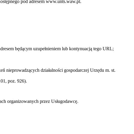
o dostępnego pod adresem www.unts.waw.pl.
 adresem będącym uzupełnieniem lub kontynuacją tego URL;
ń nieprowadzących działalności gospodarczej Urzędu m. st.
01, poz. 926).
zach organizowanych przez Usługodawcę.