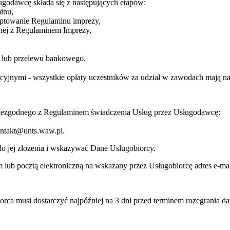
ugodawcę składa się z następujących etapów:
inu,
eptowanie Regulaminu imprezy,
dnej z Regulaminem Imprezy,
ej lub przelewu bankowego.
jnymi - wszystkie opłaty uczestników za udział w zawodach mają na c
niezgodnego z Regulaminem świadczenia Usług przez Usługodawcę:
kontakt@unts.waw.pl.
o jej złożenia i wskazywać Dane Usługobiorcy.
lub pocztą elektroniczną na wskazany przez Usługobiorcę adres e-mai
orca musi dostarczyć najpóźniej na 3 dni przed terminem rozegrania d