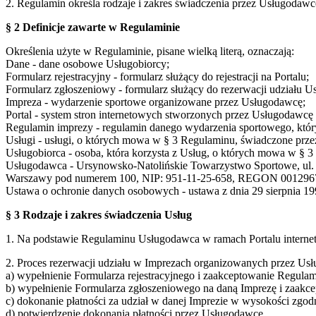
2. Regulamin określa rodzaje i zakres świadczenia przez Usługodaw
§ 2 Definicje zawarte w Regulaminie
Określenia użyte w Regulaminie, pisane wielką literą, oznaczają:
Dane - dane osobowe Usługobiorcy;
Formularz rejestracyjny - formularz służący do rejestracji na Portalu;
Formularz zgłoszeniowy - formularz służący do rezerwacji udziału U
Impreza - wydarzenie sportowe organizowane przez Usługodawcę;
Portal - system stron internetowych stworzonych przez Usługodaw
Regulamin imprezy - regulamin danego wydarzenia sportowego, który
Usługi - usługi, o których mowa w § 3 Regulaminu, świadczone prze
Usługobiorca - osoba, która korzysta z Usług, o których mowa w § 
Usługodawca - Ursynowsko-Natolińskie Towarzystwo Sportowe, ul. S
Warszawy pod numerem 100, NIP: 951-11-25-658, REGON 001296
Ustawa o ochronie danych osobowych - ustawa z dnia 29 sierpnia 199
§ 3 Rodzaje i zakres świadczenia Usług
1. Na podstawie Regulaminu Usługodawca w ramach Portalu interne
2. Proces rezerwacji udziału w Imprezach organizowanych przez Usł
a) wypełnienie Formularza rejestracyjnego i zaakceptowanie Regulam
b) wypełnienie Formularza zgłoszeniowego na daną Imprezę i zaakc
c) dokonanie płatności za udział w danej Imprezie w wysokości zgo
d) potwierdzenie dokonania płatności przez Usługodawcę,