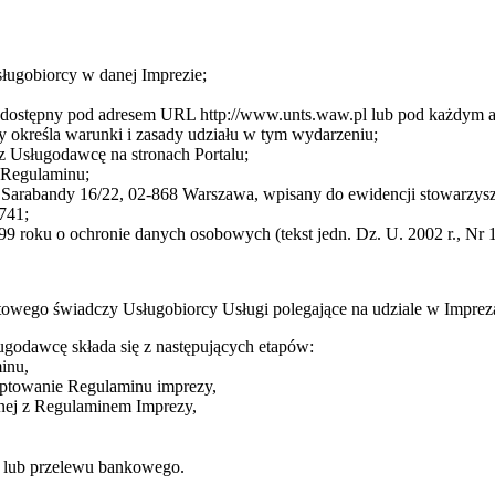
sługobiorcy w danej Imprezie;
cę dostępny pod adresem URL http://www.unts.waw.pl lub pod każdym
 określa warunki i zasady udziału w tym wydarzeniu;
z Usługodawcę na stronach Portalu;
3 Regulaminu;
arabandy 16/22, 02-868 Warszawa, wpisany do ewidencji stowarzysze
741;
9 roku o ochronie danych osobowych (tekst jedn. Dz. U. 2002 r., Nr 1
towego świadczy Usługobiorcy Usługi polegające na udziale w Impre
ugodawcę składa się z następujących etapów:
inu,
eptowanie Regulaminu imprezy,
dnej z Regulaminem Imprezy,
ej lub przelewu bankowego.