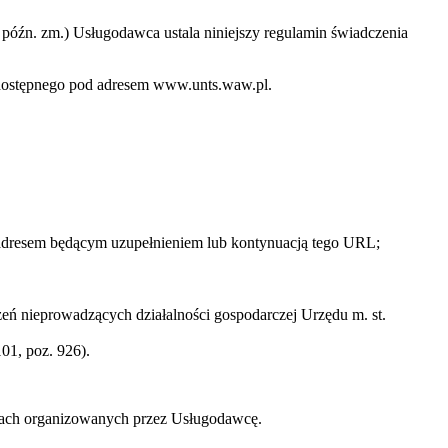
 z późn. zm.) Usługodawca ustala niniejszy regulamin świadczenia
o dostępnego pod adresem www.unts.waw.pl.
 adresem będącym uzupełnieniem lub kontynuacją tego URL;
ń nieprowadzących działalności gospodarczej Urzędu m. st.
01, poz. 926).
zach organizowanych przez Usługodawcę.