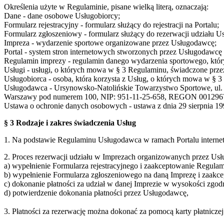
Określenia użyte w Regulaminie, pisane wielką literą, oznaczają:
Dane - dane osobowe Usługobiorcy;
Formularz rejestracyjny - formularz służący do rejestracji na Portalu;
Formularz zgłoszeniowy - formularz służący do rezerwacji udziału U
Impreza - wydarzenie sportowe organizowane przez Usługodawcę;
Portal - system stron internetowych stworzonych przez Usługodaw
Regulamin imprezy - regulamin danego wydarzenia sportowego, który
Usługi - usługi, o których mowa w § 3 Regulaminu, świadczone prze
Usługobiorca - osoba, która korzysta z Usług, o których mowa w § 
Usługodawca - Ursynowsko-Natolińskie Towarzystwo Sportowe, ul. S
Warszawy pod numerem 100, NIP: 951-11-25-658, REGON 001296
Ustawa o ochronie danych osobowych - ustawa z dnia 29 sierpnia 199
§ 3 Rodzaje i zakres świadczenia Usług
1. Na podstawie Regulaminu Usługodawca w ramach Portalu interne
2. Proces rezerwacji udziału w Imprezach organizowanych przez Usł
a) wypełnienie Formularza rejestracyjnego i zaakceptowanie Regulam
b) wypełnienie Formularza zgłoszeniowego na daną Imprezę i zaakc
c) dokonanie płatności za udział w danej Imprezie w wysokości zgo
d) potwierdzenie dokonania płatności przez Usługodawcę,
3. Płatności za rezerwację można dokonać za pomocą karty płatnicz