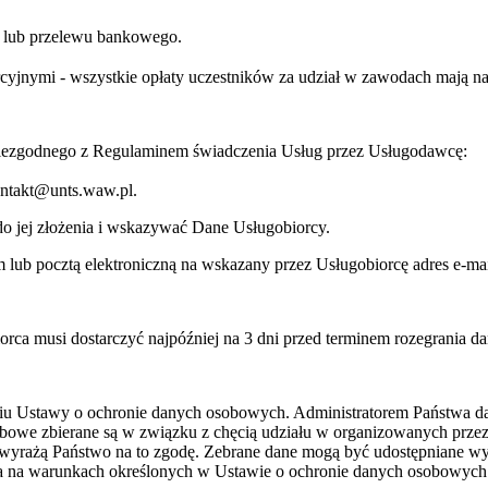
ej lub przelewu bankowego.
jnymi - wszystkie opłaty uczestników za udział w zawodach mają na c
niezgodnego z Regulaminem świadczenia Usług przez Usługodawcę:
kontakt@unts.waw.pl.
o jej złożenia i wskazywać Dane Usługobiorcy.
lub pocztą elektroniczną na wskazany przez Usługobiorcę adres e-mai
orca musi dostarczyć najpóźniej na 3 dni przed terminem rozegrania d
niu Ustawy o ochronie danych osobowych. Administratorem Państwa 
bowe zbierane są w związku z chęcią udziału w organizowanych prze
wyrażą Państwo na to zgodę. Zebrane dane mogą być udostępniane w
ia na warunkach określonych w Ustawie o ochronie danych osobowych