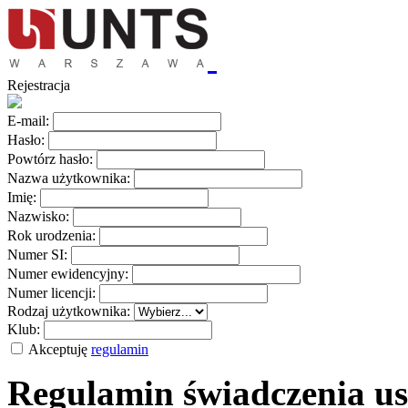
Rejestracja
E-mail:
Hasło:
Powtórz hasło:
Nazwa użytkownika:
Imię:
Nazwisko:
Rok urodzenia:
Numer SI:
Numer ewidencyjny:
Numer licencji:
Rodzaj użytkownika:
Klub:
Akceptuję
regulamin
Regulamin świadczenia us