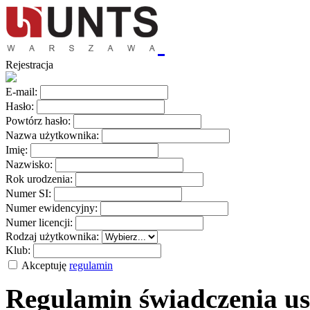
Rejestracja
E-mail:
Hasło:
Powtórz hasło:
Nazwa użytkownika:
Imię:
Nazwisko:
Rok urodzenia:
Numer SI:
Numer ewidencyjny:
Numer licencji:
Rodzaj użytkownika:
Klub:
Akceptuję
regulamin
Regulamin świadczenia us