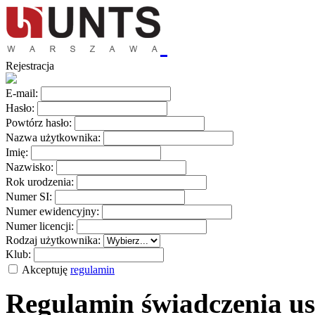
Rejestracja
E-mail:
Hasło:
Powtórz hasło:
Nazwa użytkownika:
Imię:
Nazwisko:
Rok urodzenia:
Numer SI:
Numer ewidencyjny:
Numer licencji:
Rodzaj użytkownika:
Klub:
Akceptuję
regulamin
Regulamin świadczenia us