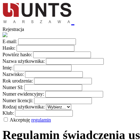
Rejestracja
E-mail:
Hasło:
Powtórz hasło:
Nazwa użytkownika:
Imię:
Nazwisko:
Rok urodzenia:
Numer SI:
Numer ewidencyjny:
Numer licencji:
Rodzaj użytkownika:
Klub:
Akceptuję
regulamin
Regulamin świadczenia us