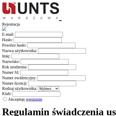
Rejestracja
E-mail:
Hasło:
Powtórz hasło:
Nazwa użytkownika:
Imię:
Nazwisko:
Rok urodzenia:
Numer SI:
Numer ewidencyjny:
Numer licencji:
Rodzaj użytkownika:
Klub:
Akceptuję
regulamin
Regulamin świadczenia us