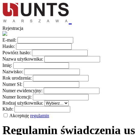
Rejestracja
E-mail:
Hasło:
Powtórz hasło:
Nazwa użytkownika:
Imię:
Nazwisko:
Rok urodzenia:
Numer SI:
Numer ewidencyjny:
Numer licencji:
Rodzaj użytkownika:
Klub:
Akceptuję
regulamin
Regulamin świadczenia us