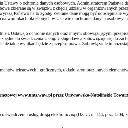
niu Ustawy o ochronie danych osobowych. Administratorem Państwa 
bowe zbierane są w związku z chęcią udziału w organizowanych prze
wyrażą Państwo na to zgodę. Zebrane dane mogą być udostępniane w
ia na warunkach określonych w Ustawie o ochronie danych osobowych
ie z Ustawą o ochronie danych oraz innymi obowiązującymi przepis
niezbędne do świadczenia Usług. Usługodawca zobowiązuje się do zac
ienie takie wynikać będzie z przepisu prawa. Zobowiązanie to pozost
ementów tekstowych i graficznych, układu stron oraz innych elementów
nternetowej www.unts.waw.pl przez Ursynowsko-Natolińskie Towar
ku o świadczeniu usług drogą elektroniczną (Dz. U. nr 144, poz. 1204,