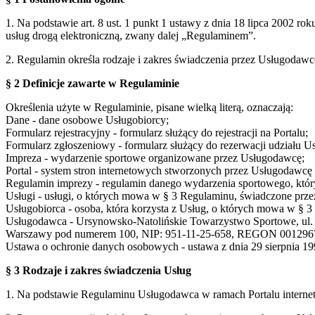
1. Na podstawie art. 8 ust. 1 punkt 1 ustawy z dnia 18 lipca 2002 ro
usług drogą elektroniczną, zwany dalej „Regulaminem”.
2. Regulamin określa rodzaje i zakres świadczenia przez Usługodaw
§ 2 Definicje zawarte w Regulaminie
Określenia użyte w Regulaminie, pisane wielką literą, oznaczają:
Dane - dane osobowe Usługobiorcy;
Formularz rejestracyjny - formularz służący do rejestracji na Portalu;
Formularz zgłoszeniowy - formularz służący do rezerwacji udziału U
Impreza - wydarzenie sportowe organizowane przez Usługodawcę;
Portal - system stron internetowych stworzonych przez Usługodaw
Regulamin imprezy - regulamin danego wydarzenia sportowego, który
Usługi - usługi, o których mowa w § 3 Regulaminu, świadczone prze
Usługobiorca - osoba, która korzysta z Usług, o których mowa w § 
Usługodawca - Ursynowsko-Natolińskie Towarzystwo Sportowe, ul. S
Warszawy pod numerem 100, NIP: 951-11-25-658, REGON 001296
Ustawa o ochronie danych osobowych - ustawa z dnia 29 sierpnia 199
§ 3 Rodzaje i zakres świadczenia Usług
1. Na podstawie Regulaminu Usługodawca w ramach Portalu interne