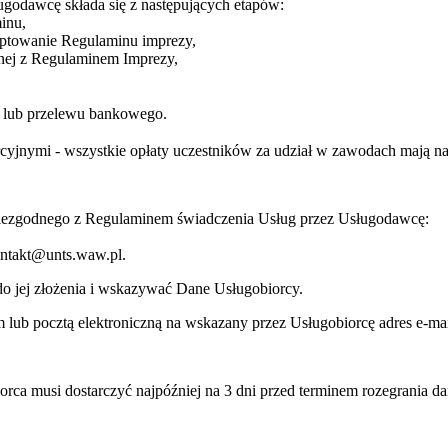
ugodawcę składa się z następujących etapów:
inu,
eptowanie Regulaminu imprezy,
dnej z Regulaminem Imprezy,
ej lub przelewu bankowego.
jnymi - wszystkie opłaty uczestników za udział w zawodach mają na c
niezgodnego z Regulaminem świadczenia Usług przez Usługodawcę:
kontakt@unts.waw.pl.
o jej złożenia i wskazywać Dane Usługobiorcy.
lub pocztą elektroniczną na wskazany przez Usługobiorcę adres e-mai
orca musi dostarczyć najpóźniej na 3 dni przed terminem rozegrania d