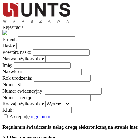
Rejestracja
E-mail:
Hasło:
Powtórz hasło:
Nazwa użytkownika:
Imię:
Nazwisko:
Rok urodzenia:
Numer SI:
Numer ewidencyjny:
Numer licencji:
Rodzaj użytkownika:
Klub:
Akceptuję
regulamin
Regulamin świadczenia usług drogą elektroniczną na stronie i
§ 1 Postanowienia ogólne