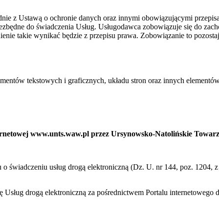
ie z Ustawą o ochronie danych oraz innymi obowiązującymi przepis
niezbędne do świadczenia Usług. Usługodawca zobowiązuje się do zac
ienie takie wynikać będzie z przepisu prawa. Zobowiązanie to pozost
ementów tekstowych i graficznych, układu stron oraz innych elementów
nternetowej www.unts.waw.pl przez Ursynowsko-Natolińskie Towar
ku o świadczeniu usług drogą elektroniczną (Dz. U. nr 144, poz. 1204,
cę Usług drogą elektroniczną za pośrednictwem Portalu internetoweg