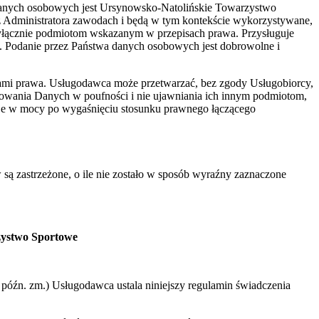
danych osobowych jest Ursynowsko-Natolińskie Towarzystwo
z Administratora zawodach i będą w tym kontekście wykorzystywane,
yłącznie podmiotom wskazanym w przepisach prawa. Przysługuje
. Podanie przez Państwa danych osobowych jest dobrowolne i
ami prawa. Usługodawca może przetwarzać, bez zgody Usługobiorcy,
howania Danych w poufności i nie ujawniania ich innym podmiotom,
aje w mocy po wygaśnięciu stosunku prawnego łączącego
 są zastrzeżone, o ile nie zostało w sposób wyraźny zaznaczone
zystwo Sportowe
 z późn. zm.) Usługodawca ustala niniejszy regulamin świadczenia