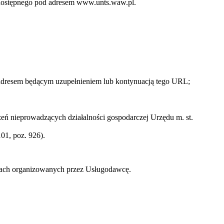
o dostępnego pod adresem www.unts.waw.pl.
 adresem będącym uzupełnieniem lub kontynuacją tego URL;
ń nieprowadzących działalności gospodarczej Urzędu m. st.
01, poz. 926).
zach organizowanych przez Usługodawcę.