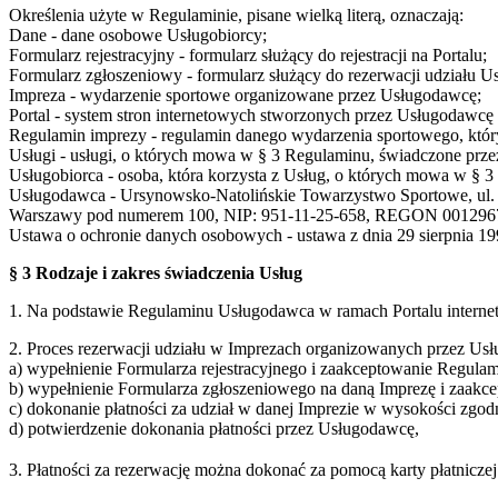
Określenia użyte w Regulaminie, pisane wielką literą, oznaczają:
Dane - dane osobowe Usługobiorcy;
Formularz rejestracyjny - formularz służący do rejestracji na Portalu;
Formularz zgłoszeniowy - formularz służący do rezerwacji udziału U
Impreza - wydarzenie sportowe organizowane przez Usługodawcę;
Portal - system stron internetowych stworzonych przez Usługodaw
Regulamin imprezy - regulamin danego wydarzenia sportowego, który
Usługi - usługi, o których mowa w § 3 Regulaminu, świadczone prze
Usługobiorca - osoba, która korzysta z Usług, o których mowa w § 
Usługodawca - Ursynowsko-Natolińskie Towarzystwo Sportowe, ul. S
Warszawy pod numerem 100, NIP: 951-11-25-658, REGON 001296
Ustawa o ochronie danych osobowych - ustawa z dnia 29 sierpnia 199
§ 3 Rodzaje i zakres świadczenia Usług
1. Na podstawie Regulaminu Usługodawca w ramach Portalu interne
2. Proces rezerwacji udziału w Imprezach organizowanych przez Usł
a) wypełnienie Formularza rejestracyjnego i zaakceptowanie Regulam
b) wypełnienie Formularza zgłoszeniowego na daną Imprezę i zaakc
c) dokonanie płatności za udział w danej Imprezie w wysokości zgo
d) potwierdzenie dokonania płatności przez Usługodawcę,
3. Płatności za rezerwację można dokonać za pomocą karty płatnicz