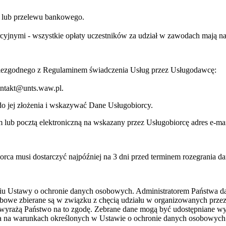
ej lub przelewu bankowego.
jnymi - wszystkie opłaty uczestników za udział w zawodach mają na c
niezgodnego z Regulaminem świadczenia Usług przez Usługodawcę:
kontakt@unts.waw.pl.
o jej złożenia i wskazywać Dane Usługobiorcy.
lub pocztą elektroniczną na wskazany przez Usługobiorcę adres e-mai
orca musi dostarczyć najpóźniej na 3 dni przed terminem rozegrania d
niu Ustawy o ochronie danych osobowych. Administratorem Państwa 
bowe zbierane są w związku z chęcią udziału w organizowanych prze
wyrażą Państwo na to zgodę. Zebrane dane mogą być udostępniane w
ia na warunkach określonych w Ustawie o ochronie danych osobowych