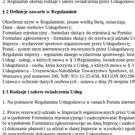
2. Regulamin określa rodzaje i zakres świadczenia przez Usługodaw
§ 2 Definicje zawarte w Regulaminie
Określenia użyte w Regulaminie, pisane wielką literą, oznaczają:
Dane - dane osobowe Usługobiorcy;
Formularz rejestracyjny - formularz służący do rejestracji na Portalu;
Formularz zgłoszeniowy - formularz służący do rezerwacji udziału U
Impreza - wydarzenie sportowe organizowane przez Usługodawcę;
Portal - system stron internetowych stworzonych przez Usługodaw
Regulamin imprezy - regulamin danego wydarzenia sportowego, który
Usługi - usługi, o których mowa w § 3 Regulaminu, świadczone prze
Usługobiorca - osoba, która korzysta z Usług, o których mowa w § 
Usługodawca - Ursynowsko-Natolińskie Towarzystwo Sportowe, ul. S
Warszawy pod numerem 100, NIP: 951-11-25-658, REGON 001296
Ustawa o ochronie danych osobowych - ustawa z dnia 29 sierpnia 199
§ 3 Rodzaje i zakres świadczenia Usług
1. Na podstawie Regulaminu Usługodawca w ramach Portalu interne
2. Proces rezerwacji udziału w Imprezach organizowanych przez Usł
a) wypełnienie Formularza rejestracyjnego i zaakceptowanie Regulam
b) wypełnienie Formularza zgłoszeniowego na daną Imprezę i zaakc
c) dokonanie płatności za udział w danej Imprezie w wysokości zgo
d) potwierdzenie dokonania płatności przez Usługodawcę,