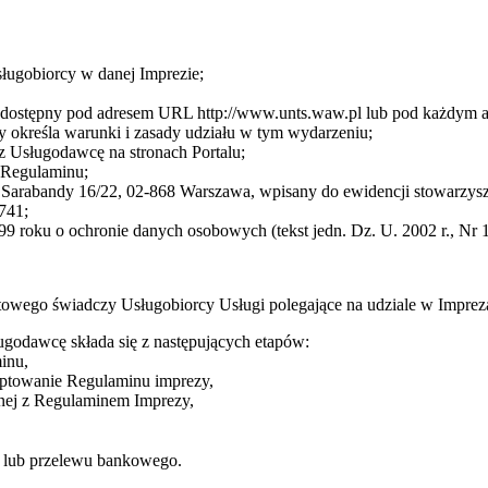
sługobiorcy w danej Imprezie;
cę dostępny pod adresem URL http://www.unts.waw.pl lub pod każdym
 określa warunki i zasady udziału w tym wydarzeniu;
z Usługodawcę na stronach Portalu;
3 Regulaminu;
arabandy 16/22, 02-868 Warszawa, wpisany do ewidencji stowarzysze
741;
9 roku o ochronie danych osobowych (tekst jedn. Dz. U. 2002 r., Nr 1
towego świadczy Usługobiorcy Usługi polegające na udziale w Impre
ugodawcę składa się z następujących etapów:
inu,
eptowanie Regulaminu imprezy,
dnej z Regulaminem Imprezy,
ej lub przelewu bankowego.