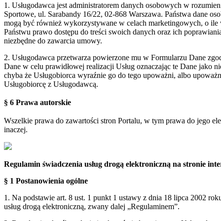
1. Usługodawca jest administratorem danych osobowych w rozumie
Sportowe, ul. Sarabandy 16/22, 02-868 Warszawa. Państwa dane oso
mogą być również wykorzystywane w celach marketingowych, o ile 
Państwu prawo dostępu do treści swoich danych oraz ich poprawian
niezbędne do zawarcia umowy.
2. Usługodawca przetwarza powierzone mu w Formularzu Dane zgodn
Dane w celu prawidłowej realizacji Usług oznaczając te Dane jako 
chyba że Usługobiorca wyraźnie go do tego upoważni, albo upoważn
Usługobiorcę z Usługodawcą.
§ 6 Prawa autorskie
Wszelkie prawa do zawartości stron Portalu, w tym prawa do jego el
inaczej.
Regulamin świadczenia usług drogą elektroniczną na stronie i
§ 1 Postanowienia ogólne
1. Na podstawie art. 8 ust. 1 punkt 1 ustawy z dnia 18 lipca 2002 ro
usług drogą elektroniczną, zwany dalej „Regulaminem”.