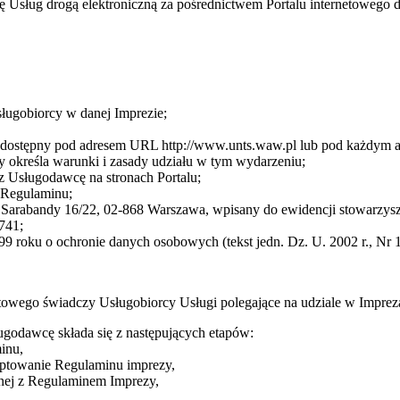
cę Usług drogą elektroniczną za pośrednictwem Portalu internetoweg
sługobiorcy w danej Imprezie;
cę dostępny pod adresem URL http://www.unts.waw.pl lub pod każdym
 określa warunki i zasady udziału w tym wydarzeniu;
z Usługodawcę na stronach Portalu;
3 Regulaminu;
arabandy 16/22, 02-868 Warszawa, wpisany do ewidencji stowarzysze
741;
9 roku o ochronie danych osobowych (tekst jedn. Dz. U. 2002 r., Nr 1
towego świadczy Usługobiorcy Usługi polegające na udziale w Impre
ugodawcę składa się z następujących etapów:
inu,
eptowanie Regulaminu imprezy,
dnej z Regulaminem Imprezy,