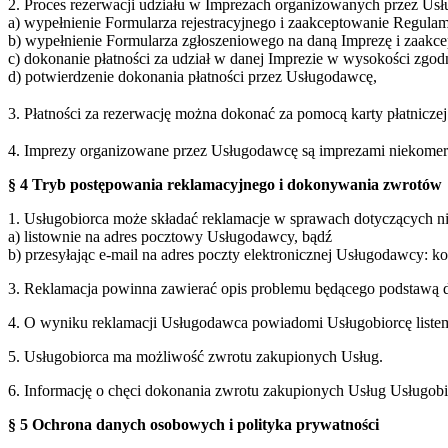
2. Proces rezerwacji udziału w Imprezach organizowanych przez Usł
a) wypełnienie Formularza rejestracyjnego i zaakceptowanie Regulam
b) wypełnienie Formularza zgłoszeniowego na daną Imprezę i zaakc
c) dokonanie płatności za udział w danej Imprezie w wysokości zgo
d) potwierdzenie dokonania płatności przez Usługodawcę,
3. Płatności za rezerwację można dokonać za pomocą karty płatnicz
4. Imprezy organizowane przez Usługodawcę są imprezami niekomercy
§ 4 Tryb postępowania reklamacyjnego i dokonywania zwrotów
1. Usługobiorca może składać reklamacje w sprawach dotyczących 
a) listownie na adres pocztowy Usługodawcy, bądź
b) przesyłając e-mail na adres poczty elektronicznej Usługodawcy: 
3. Reklamacja powinna zawierać opis problemu będącego podstawą d
4. O wyniku reklamacji Usługodawca powiadomi Usługobiorcę listem 
5. Usługobiorca ma możliwość zwrotu zakupionych Usług.
6. Informację o chęci dokonania zwrotu zakupionych Usług Usługobi
§ 5 Ochrona danych osobowych i polityka prywatności