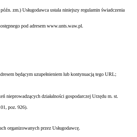
 z późn. zm.) Usługodawca ustala niniejszy regulamin świadczenia
o dostępnego pod adresem www.unts.waw.pl.
 adresem będącym uzupełnieniem lub kontynuacją tego URL;
ń nieprowadzących działalności gospodarczej Urzędu m. st.
01, poz. 926).
zach organizowanych przez Usługodawcę.