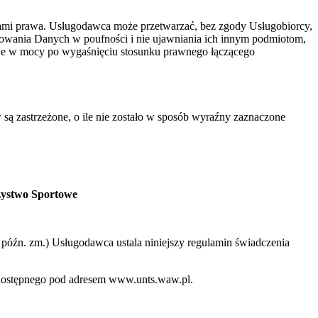
ami prawa. Usługodawca może przetwarzać, bez zgody Usługobiorcy,
howania Danych w poufności i nie ujawniania ich innym podmiotom,
aje w mocy po wygaśnięciu stosunku prawnego łączącego
 są zastrzeżone, o ile nie zostało w sposób wyraźny zaznaczone
zystwo Sportowe
 z późn. zm.) Usługodawca ustala niniejszy regulamin świadczenia
o dostępnego pod adresem www.unts.waw.pl.