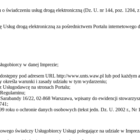
ku o świadczeniu usług drogą elektroniczną (Dz. U. nr 144, poz. 1204,
cę Usług drogą elektroniczną za pośrednictwem Portalu internetoweg
sługobiorcy w danej Imprezie;
cę dostępny pod adresem URL http://www.unts.waw.pl lub pod każdym
 określa warunki i zasady udziału w tym wydarzeniu;
z Usługodawcę na stronach Portalu;
3 Regulaminu;
arabandy 16/22, 02-868 Warszawa, wpisany do ewidencji stowarzysze
741;
9 roku o ochronie danych osobowych (tekst jedn. Dz. U. 2002 r., Nr 1
towego świadczy Usługobiorcy Usługi polegające na udziale w Impre