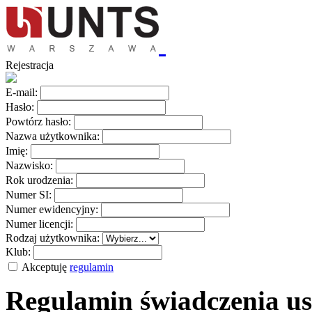
Rejestracja
E-mail:
Hasło:
Powtórz hasło:
Nazwa użytkownika:
Imię:
Nazwisko:
Rok urodzenia:
Numer SI:
Numer ewidencyjny:
Numer licencji:
Rodzaj użytkownika:
Klub:
Akceptuję
regulamin
Regulamin świadczenia us