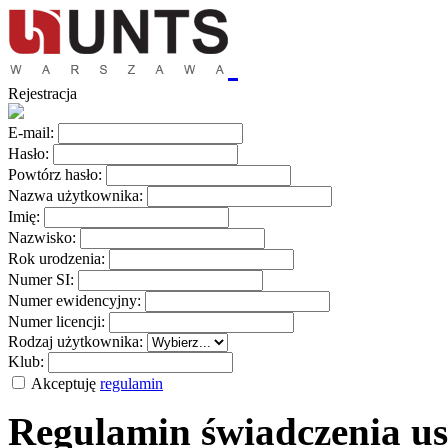
Rejestracja
E-mail:
Hasło:
Powtórz hasło:
Nazwa użytkownika:
Imię:
Nazwisko:
Rok urodzenia:
Numer SI:
Numer ewidencyjny:
Numer licencji:
Rodzaj użytkownika:
Klub:
Akceptuję
regulamin
Regulamin świadczenia us