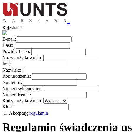
Rejestracja
E-mail:
Hasło:
Powtórz hasło:
Nazwa użytkownika:
Imię:
Nazwisko:
Rok urodzenia:
Numer SI:
Numer ewidencyjny:
Numer licencji:
Rodzaj użytkownika:
Klub:
Akceptuję
regulamin
Regulamin świadczenia us