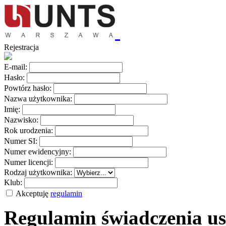
Rejestracja
E-mail:
Hasło:
Powtórz hasło:
Nazwa użytkownika:
Imię:
Nazwisko:
Rok urodzenia:
Numer SI:
Numer ewidencyjny:
Numer licencji:
Rodzaj użytkownika:
Klub:
Akceptuję
regulamin
Regulamin świadczenia us