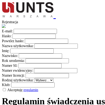
Rejestracja
E-mail:
Hasło:
Powtórz hasło:
Nazwa użytkownika:
Imię:
Nazwisko:
Rok urodzenia:
Numer SI:
Numer ewidencyjny:
Numer licencji:
Rodzaj użytkownika:
Klub:
Akceptuję
regulamin
Regulamin świadczenia us