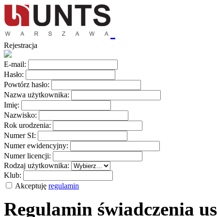
Rejestracja
E-mail:
Hasło:
Powtórz hasło:
Nazwa użytkownika:
Imię:
Nazwisko:
Rok urodzenia:
Numer SI:
Numer ewidencyjny:
Numer licencji:
Rodzaj użytkownika:
Klub:
Akceptuję
regulamin
Regulamin świadczenia us