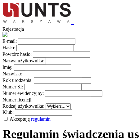
Rejestracja
E-mail:
Hasło:
Powtórz hasło:
Nazwa użytkownika:
Imię:
Nazwisko:
Rok urodzenia:
Numer SI:
Numer ewidencyjny:
Numer licencji:
Rodzaj użytkownika:
Klub:
Akceptuję
regulamin
Regulamin świadczenia us