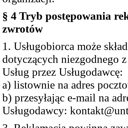
§ 4 Tryb postępowania re
zwrotów
1. Usługobiorca może skła
dotyczących niezgodnego 
Usług przez Usługodawcę:
a) listownie na adres pocz
b) przesyłając e-mail na adr
Usługodawcy: kontakt@unt
3. Reklamacja powinna zaw