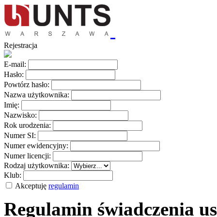
Rejestracja
E-mail:
Hasło:
Powtórz hasło:
Nazwa użytkownika:
Imię:
Nazwisko:
Rok urodzenia:
Numer SI:
Numer ewidencyjny:
Numer licencji:
Rodzaj użytkownika:
Klub:
Akceptuję
regulamin
Regulamin świadczenia us