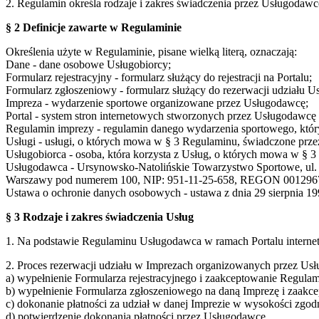
2. Regulamin określa rodzaje i zakres świadczenia przez Usługodaw
§ 2 Definicje zawarte w Regulaminie
Określenia użyte w Regulaminie, pisane wielką literą, oznaczają:
Dane - dane osobowe Usługobiorcy;
Formularz rejestracyjny - formularz służący do rejestracji na Portalu;
Formularz zgłoszeniowy - formularz służący do rezerwacji udziału U
Impreza - wydarzenie sportowe organizowane przez Usługodawcę;
Portal - system stron internetowych stworzonych przez Usługodaw
Regulamin imprezy - regulamin danego wydarzenia sportowego, który
Usługi - usługi, o których mowa w § 3 Regulaminu, świadczone prze
Usługobiorca - osoba, która korzysta z Usług, o których mowa w § 
Usługodawca - Ursynowsko-Natolińskie Towarzystwo Sportowe, ul. S
Warszawy pod numerem 100, NIP: 951-11-25-658, REGON 001296
Ustawa o ochronie danych osobowych - ustawa z dnia 29 sierpnia 199
§ 3 Rodzaje i zakres świadczenia Usług
1. Na podstawie Regulaminu Usługodawca w ramach Portalu interne
2. Proces rezerwacji udziału w Imprezach organizowanych przez Usł
a) wypełnienie Formularza rejestracyjnego i zaakceptowanie Regulam
b) wypełnienie Formularza zgłoszeniowego na daną Imprezę i zaakc
c) dokonanie płatności za udział w danej Imprezie w wysokości zgo
d) potwierdzenie dokonania płatności przez Usługodawcę,