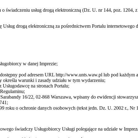
ku o świadczeniu usług drogą elektroniczną (Dz. U. nr 144, poz. 1204,
cę Usług drogą elektroniczną za pośrednictwem Portalu internetoweg
sługobiorcy w danej Imprezie;
cę dostępny pod adresem URL http://www.unts.waw.pl lub pod każdym
 określa warunki i zasady udziału w tym wydarzeniu;
z Usługodawcę na stronach Portalu;
3 Regulaminu;
arabandy 16/22, 02-868 Warszawa, wpisany do ewidencji stowarzysze
741;
9 roku o ochronie danych osobowych (tekst jedn. Dz. U. 2002 r., Nr 1
towego świadczy Usługobiorcy Usługi polegające na udziale w Impre