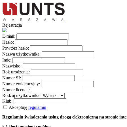
Rejestracja
E-mail:
Hasło:
Powtórz hasło:
Nazwa użytkownika:
Imię:
Nazwisko:
Rok urodzenia:
Numer SI:
Numer ewidencyjny:
Numer licencji:
Rodzaj użytkownika:
Klub:
Akceptuję
regulamin
Regulamin świadczenia usług drogą elektroniczną na stronie i
§ 1 Postanowienia ogólne