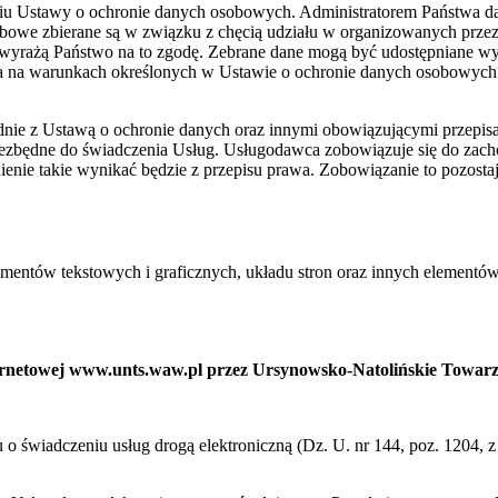
niu Ustawy o ochronie danych osobowych. Administratorem Państwa 
bowe zbierane są w związku z chęcią udziału w organizowanych prze
wyrażą Państwo na to zgodę. Zebrane dane mogą być udostępniane w
ia na warunkach określonych w Ustawie o ochronie danych osobowych
ie z Ustawą o ochronie danych oraz innymi obowiązującymi przepis
niezbędne do świadczenia Usług. Usługodawca zobowiązuje się do zac
ienie takie wynikać będzie z przepisu prawa. Zobowiązanie to pozost
ementów tekstowych i graficznych, układu stron oraz innych elementów
nternetowej www.unts.waw.pl przez Ursynowsko-Natolińskie Towar
ku o świadczeniu usług drogą elektroniczną (Dz. U. nr 144, poz. 1204,