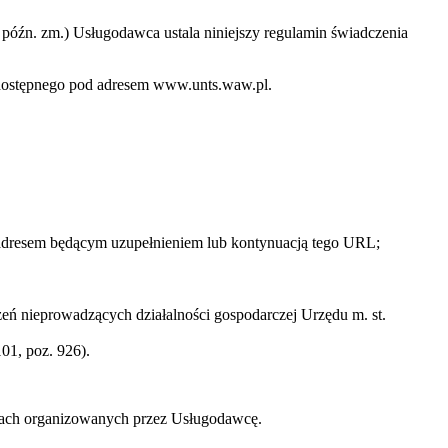
 z późn. zm.) Usługodawca ustala niniejszy regulamin świadczenia
o dostępnego pod adresem www.unts.waw.pl.
 adresem będącym uzupełnieniem lub kontynuacją tego URL;
ń nieprowadzących działalności gospodarczej Urzędu m. st.
01, poz. 926).
zach organizowanych przez Usługodawcę.