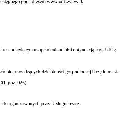
o dostępnego pod adresem www.unts.waw.pl.
 adresem będącym uzupełnieniem lub kontynuacją tego URL;
ń nieprowadzących działalności gospodarczej Urzędu m. st.
01, poz. 926).
zach organizowanych przez Usługodawcę.