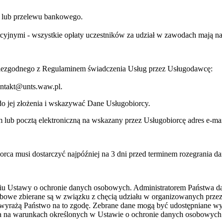
ej lub przelewu bankowego.
jnymi - wszystkie opłaty uczestników za udział w zawodach mają na c
niezgodnego z Regulaminem świadczenia Usług przez Usługodawcę:
kontakt@unts.waw.pl.
o jej złożenia i wskazywać Dane Usługobiorcy.
lub pocztą elektroniczną na wskazany przez Usługobiorcę adres e-mai
orca musi dostarczyć najpóźniej na 3 dni przed terminem rozegrania d
niu Ustawy o ochronie danych osobowych. Administratorem Państwa 
bowe zbierane są w związku z chęcią udziału w organizowanych prze
wyrażą Państwo na to zgodę. Zebrane dane mogą być udostępniane w
ia na warunkach określonych w Ustawie o ochronie danych osobowych