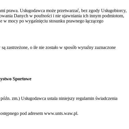
ami prawa. Usługodawca może przetwarzać, bez zgody Usługobiorcy,
howania Danych w poufności i nie ujawniania ich innym podmiotom,
aje w mocy po wygaśnięciu stosunku prawnego łączącego
 są zastrzeżone, o ile nie zostało w sposób wyraźny zaznaczone
zystwo Sportowe
 z późn. zm.) Usługodawca ustala niniejszy regulamin świadczenia
o dostępnego pod adresem www.unts.waw.pl.