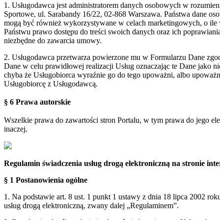
1. Usługodawca jest administratorem danych osobowych w rozumie
Sportowe, ul. Sarabandy 16/22, 02-868 Warszawa. Państwa dane oso
mogą być również wykorzystywane w celach marketingowych, o ile 
Państwu prawo dostępu do treści swoich danych oraz ich poprawian
niezbędne do zawarcia umowy.
2. Usługodawca przetwarza powierzone mu w Formularzu Dane zgodn
Dane w celu prawidłowej realizacji Usług oznaczając te Dane jako 
chyba że Usługobiorca wyraźnie go do tego upoważni, albo upoważn
Usługobiorcę z Usługodawcą.
§ 6 Prawa autorskie
Wszelkie prawa do zawartości stron Portalu, w tym prawa do jego el
inaczej.
Regulamin świadczenia usług drogą elektroniczną na stronie i
§ 1 Postanowienia ogólne
1. Na podstawie art. 8 ust. 1 punkt 1 ustawy z dnia 18 lipca 2002 ro
usług drogą elektroniczną, zwany dalej „Regulaminem”.