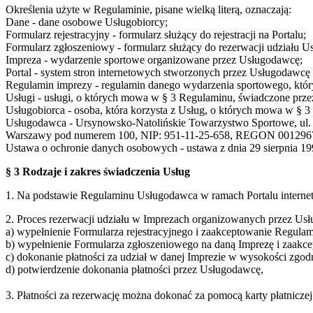
Określenia użyte w Regulaminie, pisane wielką literą, oznaczają:
Dane - dane osobowe Usługobiorcy;
Formularz rejestracyjny - formularz służący do rejestracji na Portalu;
Formularz zgłoszeniowy - formularz służący do rezerwacji udziału U
Impreza - wydarzenie sportowe organizowane przez Usługodawcę;
Portal - system stron internetowych stworzonych przez Usługodaw
Regulamin imprezy - regulamin danego wydarzenia sportowego, który
Usługi - usługi, o których mowa w § 3 Regulaminu, świadczone prze
Usługobiorca - osoba, która korzysta z Usług, o których mowa w § 
Usługodawca - Ursynowsko-Natolińskie Towarzystwo Sportowe, ul. S
Warszawy pod numerem 100, NIP: 951-11-25-658, REGON 001296
Ustawa o ochronie danych osobowych - ustawa z dnia 29 sierpnia 199
§ 3 Rodzaje i zakres świadczenia Usług
1. Na podstawie Regulaminu Usługodawca w ramach Portalu interne
2. Proces rezerwacji udziału w Imprezach organizowanych przez Usł
a) wypełnienie Formularza rejestracyjnego i zaakceptowanie Regulam
b) wypełnienie Formularza zgłoszeniowego na daną Imprezę i zaakc
c) dokonanie płatności za udział w danej Imprezie w wysokości zgo
d) potwierdzenie dokonania płatności przez Usługodawcę,
3. Płatności za rezerwację można dokonać za pomocą karty płatnicz