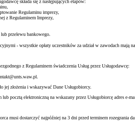
ugodawcę składa się z następujących etapów:
inu,
eptowanie Regulaminu imprezy,
dnej z Regulaminem Imprezy,
ej lub przelewu bankowego.
jnymi - wszystkie opłaty uczestników za udział w zawodach mają na c
niezgodnego z Regulaminem świadczenia Usług przez Usługodawcę:
kontakt@unts.waw.pl.
o jej złożenia i wskazywać Dane Usługobiorcy.
lub pocztą elektroniczną na wskazany przez Usługobiorcę adres e-mai
orca musi dostarczyć najpóźniej na 3 dni przed terminem rozegrania d