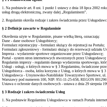
1. Na podstawie art. 8 ust. 1 punkt 1 ustawy z dnia 18 lipca 2002 ro
usług drogą elektroniczną, zwany dalej „Regulaminem”.
2. Regulamin określa rodzaje i zakres świadczenia przez Usługodaw
§ 2 Definicje zawarte w Regulaminie
Określenia użyte w Regulaminie, pisane wielką literą, oznaczają:
Dane - dane osobowe Usługobiorcy;
Formularz rejestracyjny - formularz służący do rejestracji na Portalu;
Formularz zgłoszeniowy - formularz służący do rezerwacji udziału U
Impreza - wydarzenie sportowe organizowane przez Usługodawcę;
Portal - system stron internetowych stworzonych przez Usługodaw
Regulamin imprezy - regulamin danego wydarzenia sportowego, który
Usługi - usługi, o których mowa w § 3 Regulaminu, świadczone prze
Usługobiorca - osoba, która korzysta z Usług, o których mowa w § 
Usługodawca - Ursynowsko-Natolińskie Towarzystwo Sportowe, ul. S
Warszawy pod numerem 100, NIP: 951-11-25-658, REGON 001296
Ustawa o ochronie danych osobowych - ustawa z dnia 29 sierpnia 199
§ 3 Rodzaje i zakres świadczenia Usług
1. Na podstawie Regulaminu Usługodawca w ramach Portalu interne