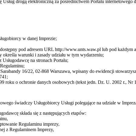
cę Usług drogą elektroniczną za pośrednictwem Portalu internetoweg
sługobiorcy w danej Imprezie;
cę dostępny pod adresem URL http://www.unts.waw.pl lub pod każdym
 określa warunki i zasady udziału w tym wydarzeniu;
z Usługodawcę na stronach Portalu;
3 Regulaminu;
arabandy 16/22, 02-868 Warszawa, wpisany do ewidencji stowarzysze
741;
9 roku o ochronie danych osobowych (tekst jedn. Dz. U. 2002 r., Nr 1
towego świadczy Usługobiorcy Usługi polegające na udziale w Impre
ugodawcę składa się z następujących etapów:
inu,
eptowanie Regulaminu imprezy,
dnej z Regulaminem Imprezy,