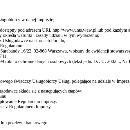
sługobiorcy w danej Imprezie;
cę dostępny pod adresem URL http://www.unts.waw.pl lub pod każdym
 określa warunki i zasady udziału w tym wydarzeniu;
z Usługodawcę na stronach Portalu;
3 Regulaminu;
arabandy 16/22, 02-868 Warszawa, wpisany do ewidencji stowarzysze
741;
9 roku o ochronie danych osobowych (tekst jedn. Dz. U. 2002 r., Nr 1
towego świadczy Usługobiorcy Usługi polegające na udziale w Impre
ugodawcę składa się z następujących etapów:
inu,
eptowanie Regulaminu imprezy,
dnej z Regulaminem Imprezy,
ej lub przelewu bankowego.