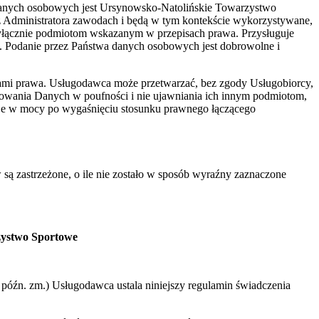
danych osobowych jest Ursynowsko-Natolińskie Towarzystwo
z Administratora zawodach i będą w tym kontekście wykorzystywane,
yłącznie podmiotom wskazanym w przepisach prawa. Przysługuje
. Podanie przez Państwa danych osobowych jest dobrowolne i
ami prawa. Usługodawca może przetwarzać, bez zgody Usługobiorcy,
howania Danych w poufności i nie ujawniania ich innym podmiotom,
aje w mocy po wygaśnięciu stosunku prawnego łączącego
 są zastrzeżone, o ile nie zostało w sposób wyraźny zaznaczone
zystwo Sportowe
 z późn. zm.) Usługodawca ustala niniejszy regulamin świadczenia