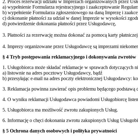
2. Proces rezerwacji udziału w Imprezach organizowanych przez Usł
a) wypełnienie Formularza rejestracyjnego i zaakceptowanie Regulam
b) wypełnienie Formularza zgłoszeniowego na daną Imprezę i zaakc
c) dokonanie płatności za udział w danej Imprezie w wysokości zgo
d) potwierdzenie dokonania płatności przez Usługodawcę,
3. Płatności za rezerwację można dokonać za pomocą karty płatnicz
4. Imprezy organizowane przez Usługodawcę są imprezami niekomercy
§ 4 Tryb postępowania reklamacyjnego i dokonywania zwrotów
1. Usługobiorca może składać reklamacje w sprawach dotyczących 
a) listownie na adres pocztowy Usługodawcy, bądź
b) przesyłając e-mail na adres poczty elektronicznej Usługodawcy: 
3. Reklamacja powinna zawierać opis problemu będącego podstawą d
4. O wyniku reklamacji Usługodawca powiadomi Usługobiorcę listem 
5. Usługobiorca ma możliwość zwrotu zakupionych Usług.
6. Informację o chęci dokonania zwrotu zakupionych Usług Usługobi
§ 5 Ochrona danych osobowych i polityka prywatności