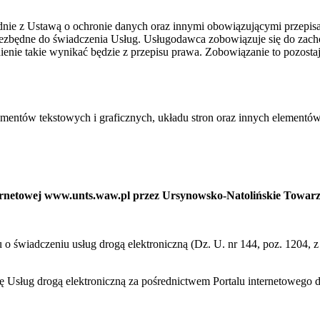
ie z Ustawą o ochronie danych oraz innymi obowiązującymi przepis
niezbędne do świadczenia Usług. Usługodawca zobowiązuje się do zac
ienie takie wynikać będzie z przepisu prawa. Zobowiązanie to pozost
ementów tekstowych i graficznych, układu stron oraz innych elementów
nternetowej www.unts.waw.pl przez Ursynowsko-Natolińskie Towar
ku o świadczeniu usług drogą elektroniczną (Dz. U. nr 144, poz. 1204,
cę Usług drogą elektroniczną za pośrednictwem Portalu internetoweg