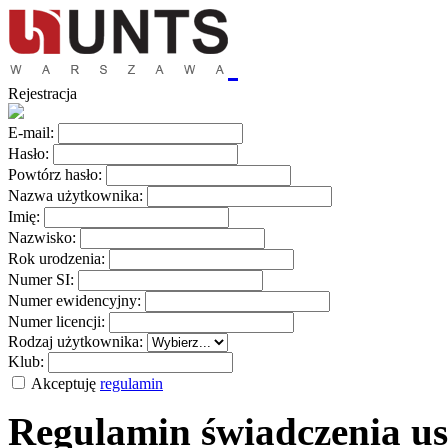
Rejestracja
E-mail:
Hasło:
Powtórz hasło:
Nazwa użytkownika:
Imię:
Nazwisko:
Rok urodzenia:
Numer SI:
Numer ewidencyjny:
Numer licencji:
Rodzaj użytkownika:
Klub:
Akceptuję
regulamin
Regulamin świadczenia us