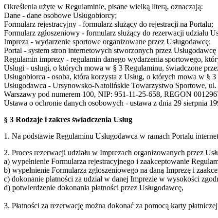
Określenia użyte w Regulaminie, pisane wielką literą, oznaczają:
Dane - dane osobowe Usługobiorcy;
Formularz rejestracyjny - formularz służący do rejestracji na Portalu;
Formularz zgłoszeniowy - formularz służący do rezerwacji udziału U
Impreza - wydarzenie sportowe organizowane przez Usługodawcę;
Portal - system stron internetowych stworzonych przez Usługodaw
Regulamin imprezy - regulamin danego wydarzenia sportowego, który
Usługi - usługi, o których mowa w § 3 Regulaminu, świadczone prze
Usługobiorca - osoba, która korzysta z Usług, o których mowa w § 
Usługodawca - Ursynowsko-Natolińskie Towarzystwo Sportowe, ul. S
Warszawy pod numerem 100, NIP: 951-11-25-658, REGON 001296
Ustawa o ochronie danych osobowych - ustawa z dnia 29 sierpnia 199
§ 3 Rodzaje i zakres świadczenia Usług
1. Na podstawie Regulaminu Usługodawca w ramach Portalu interne
2. Proces rezerwacji udziału w Imprezach organizowanych przez Usł
a) wypełnienie Formularza rejestracyjnego i zaakceptowanie Regulam
b) wypełnienie Formularza zgłoszeniowego na daną Imprezę i zaakc
c) dokonanie płatności za udział w danej Imprezie w wysokości zgo
d) potwierdzenie dokonania płatności przez Usługodawcę,
3. Płatności za rezerwację można dokonać za pomocą karty płatnicz