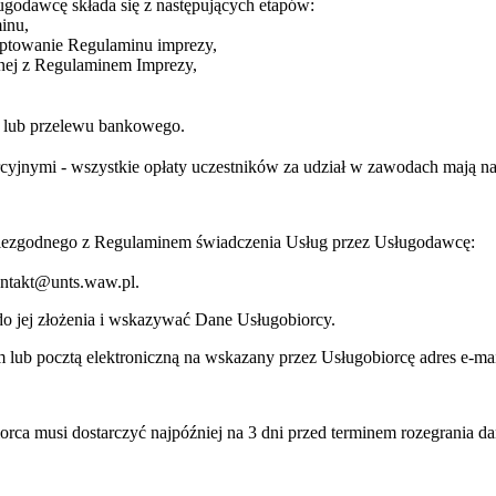
ugodawcę składa się z następujących etapów:
inu,
eptowanie Regulaminu imprezy,
dnej z Regulaminem Imprezy,
ej lub przelewu bankowego.
jnymi - wszystkie opłaty uczestników za udział w zawodach mają na c
niezgodnego z Regulaminem świadczenia Usług przez Usługodawcę:
kontakt@unts.waw.pl.
o jej złożenia i wskazywać Dane Usługobiorcy.
lub pocztą elektroniczną na wskazany przez Usługobiorcę adres e-mai
orca musi dostarczyć najpóźniej na 3 dni przed terminem rozegrania d