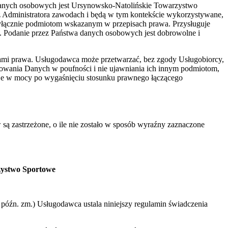
danych osobowych jest Ursynowsko-Natolińskie Towarzystwo
z Administratora zawodach i będą w tym kontekście wykorzystywane,
yłącznie podmiotom wskazanym w przepisach prawa. Przysługuje
. Podanie przez Państwa danych osobowych jest dobrowolne i
ami prawa. Usługodawca może przetwarzać, bez zgody Usługobiorcy,
howania Danych w poufności i nie ujawniania ich innym podmiotom,
aje w mocy po wygaśnięciu stosunku prawnego łączącego
 są zastrzeżone, o ile nie zostało w sposób wyraźny zaznaczone
zystwo Sportowe
 z późn. zm.) Usługodawca ustala niniejszy regulamin świadczenia