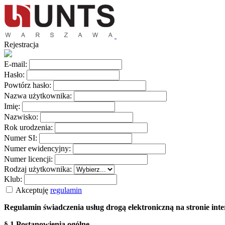
Rejestracja
E-mail:
Hasło:
Powtórz hasło:
Nazwa użytkownika:
Imię:
Nazwisko:
Rok urodzenia:
Numer SI:
Numer ewidencyjny:
Numer licencji:
Rodzaj użytkownika:
Klub:
Akceptuję
regulamin
Regulamin świadczenia usług drogą elektroniczną na stronie i
§ 1 Postanowienia ogólne