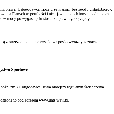
ami prawa. Usługodawca może przetwarzać, bez zgody Usługobiorcy,
howania Danych w poufności i nie ujawniania ich innym podmiotom,
aje w mocy po wygaśnięciu stosunku prawnego łączącego
 są zastrzeżone, o ile nie zostało w sposób wyraźny zaznaczone
zystwo Sportowe
 z późn. zm.) Usługodawca ustala niniejszy regulamin świadczenia
o dostępnego pod adresem www.unts.waw.pl.