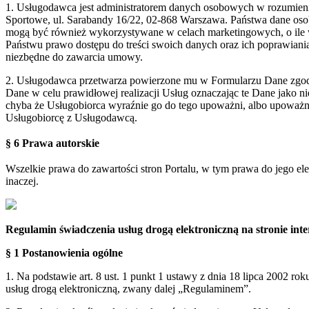
1. Usługodawca jest administratorem danych osobowych w rozumie
Sportowe, ul. Sarabandy 16/22, 02-868 Warszawa. Państwa dane oso
mogą być również wykorzystywane w celach marketingowych, o ile 
Państwu prawo dostępu do treści swoich danych oraz ich poprawian
niezbędne do zawarcia umowy.
2. Usługodawca przetwarza powierzone mu w Formularzu Dane zgodn
Dane w celu prawidłowej realizacji Usług oznaczając te Dane jako 
chyba że Usługobiorca wyraźnie go do tego upoważni, albo upoważn
Usługobiorcę z Usługodawcą.
§ 6 Prawa autorskie
Wszelkie prawa do zawartości stron Portalu, w tym prawa do jego el
inaczej.
Regulamin świadczenia usług drogą elektroniczną na stronie i
§ 1 Postanowienia ogólne
1. Na podstawie art. 8 ust. 1 punkt 1 ustawy z dnia 18 lipca 2002 ro
usług drogą elektroniczną, zwany dalej „Regulaminem”.