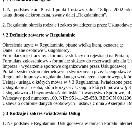
1. Na podstawie art. 8 ust. 1 punkt 1 ustawy z dnia 18 lipca 2002 ro
usług drogą elektroniczną, zwany dalej „Regulaminem”.
2. Regulamin określa rodzaje i zakres świadczenia przez Usługodaw
§ 2 Definicje zawarte w Regulaminie
Określenia użyte w Regulaminie, pisane wielką literą, oznaczają:
Dane - dane osobowe Usługobiorcy;
Formularz rejestracyjny - formularz służący do rejestracji na Portalu;
Formularz zgłoszeniowy - formularz służący do rezerwacji udziału U
Impreza - wydarzenie sportowe organizowane przez Usługodawcę;
Portal - system stron internetowych stworzonych przez Usługodaw
Regulamin imprezy - regulamin danego wydarzenia sportowego, który
Usługi - usługi, o których mowa w § 3 Regulaminu, świadczone prze
Usługobiorca - osoba, która korzysta z Usług, o których mowa w § 
Usługodawca - Ursynowsko-Natolińskie Towarzystwo Sportowe, ul. S
Warszawy pod numerem 100, NIP: 951-11-25-658, REGON 001296
Ustawa o ochronie danych osobowych - ustawa z dnia 29 sierpnia 199
§ 3 Rodzaje i zakres świadczenia Usług
1. Na podstawie Regulaminu Usługodawca w ramach Portalu interne