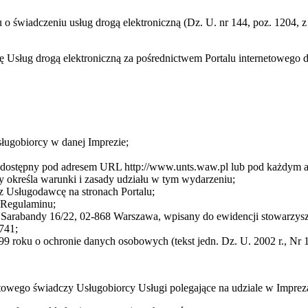
ku o świadczeniu usług drogą elektroniczną (Dz. U. nr 144, poz. 1204,
cę Usług drogą elektroniczną za pośrednictwem Portalu internetoweg
sługobiorcy w danej Imprezie;
cę dostępny pod adresem URL http://www.unts.waw.pl lub pod każdym
 określa warunki i zasady udziału w tym wydarzeniu;
z Usługodawcę na stronach Portalu;
3 Regulaminu;
arabandy 16/22, 02-868 Warszawa, wpisany do ewidencji stowarzysze
741;
9 roku o ochronie danych osobowych (tekst jedn. Dz. U. 2002 r., Nr 1
towego świadczy Usługobiorcy Usługi polegające na udziale w Impre