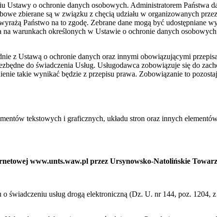
niu Ustawy o ochronie danych osobowych. Administratorem Państwa 
bowe zbierane są w związku z chęcią udziału w organizowanych prze
wyrażą Państwo na to zgodę. Zebrane dane mogą być udostępniane w
ia na warunkach określonych w Ustawie o ochronie danych osobowych
ie z Ustawą o ochronie danych oraz innymi obowiązującymi przepis
niezbędne do świadczenia Usług. Usługodawca zobowiązuje się do zac
ienie takie wynikać będzie z przepisu prawa. Zobowiązanie to pozost
ementów tekstowych i graficznych, układu stron oraz innych elementów
nternetowej www.unts.waw.pl przez Ursynowsko-Natolińskie Towar
ku o świadczeniu usług drogą elektroniczną (Dz. U. nr 144, poz. 1204,