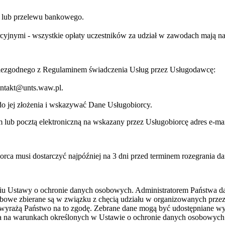
ej lub przelewu bankowego.
jnymi - wszystkie opłaty uczestników za udział w zawodach mają na c
niezgodnego z Regulaminem świadczenia Usług przez Usługodawcę:
kontakt@unts.waw.pl.
o jej złożenia i wskazywać Dane Usługobiorcy.
lub pocztą elektroniczną na wskazany przez Usługobiorcę adres e-mai
orca musi dostarczyć najpóźniej na 3 dni przed terminem rozegrania d
niu Ustawy o ochronie danych osobowych. Administratorem Państwa 
bowe zbierane są w związku z chęcią udziału w organizowanych prze
wyrażą Państwo na to zgodę. Zebrane dane mogą być udostępniane w
ia na warunkach określonych w Ustawie o ochronie danych osobowych