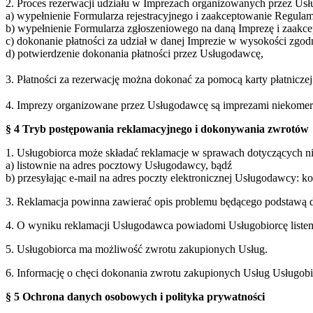
2. Proces rezerwacji udziału w Imprezach organizowanych przez Usł
a) wypełnienie Formularza rejestracyjnego i zaakceptowanie Regulam
b) wypełnienie Formularza zgłoszeniowego na daną Imprezę i zaakc
c) dokonanie płatności za udział w danej Imprezie w wysokości zgo
d) potwierdzenie dokonania płatności przez Usługodawcę,
3. Płatności za rezerwację można dokonać za pomocą karty płatnicz
4. Imprezy organizowane przez Usługodawcę są imprezami niekomercy
§ 4 Tryb postępowania reklamacyjnego i dokonywania zwrotów
1. Usługobiorca może składać reklamacje w sprawach dotyczących 
a) listownie na adres pocztowy Usługodawcy, bądź
b) przesyłając e-mail na adres poczty elektronicznej Usługodawcy: 
3. Reklamacja powinna zawierać opis problemu będącego podstawą d
4. O wyniku reklamacji Usługodawca powiadomi Usługobiorcę listem 
5. Usługobiorca ma możliwość zwrotu zakupionych Usług.
6. Informację o chęci dokonania zwrotu zakupionych Usług Usługobi
§ 5 Ochrona danych osobowych i polityka prywatności