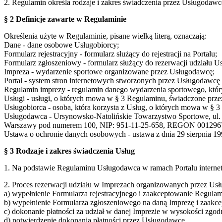
2. Regulamin określa rodzaje i zakres świadczenia przez Usługodaw
§ 2 Definicje zawarte w Regulaminie
Określenia użyte w Regulaminie, pisane wielką literą, oznaczają:
Dane - dane osobowe Usługobiorcy;
Formularz rejestracyjny - formularz służący do rejestracji na Portalu;
Formularz zgłoszeniowy - formularz służący do rezerwacji udziału U
Impreza - wydarzenie sportowe organizowane przez Usługodawcę;
Portal - system stron internetowych stworzonych przez Usługodaw
Regulamin imprezy - regulamin danego wydarzenia sportowego, który
Usługi - usługi, o których mowa w § 3 Regulaminu, świadczone prze
Usługobiorca - osoba, która korzysta z Usług, o których mowa w § 
Usługodawca - Ursynowsko-Natolińskie Towarzystwo Sportowe, ul. S
Warszawy pod numerem 100, NIP: 951-11-25-658, REGON 001296
Ustawa o ochronie danych osobowych - ustawa z dnia 29 sierpnia 199
§ 3 Rodzaje i zakres świadczenia Usług
1. Na podstawie Regulaminu Usługodawca w ramach Portalu interne
2. Proces rezerwacji udziału w Imprezach organizowanych przez Usł
a) wypełnienie Formularza rejestracyjnego i zaakceptowanie Regulam
b) wypełnienie Formularza zgłoszeniowego na daną Imprezę i zaakc
c) dokonanie płatności za udział w danej Imprezie w wysokości zgo
d) potwierdzenie dokonania płatności przez Usługodawcę,