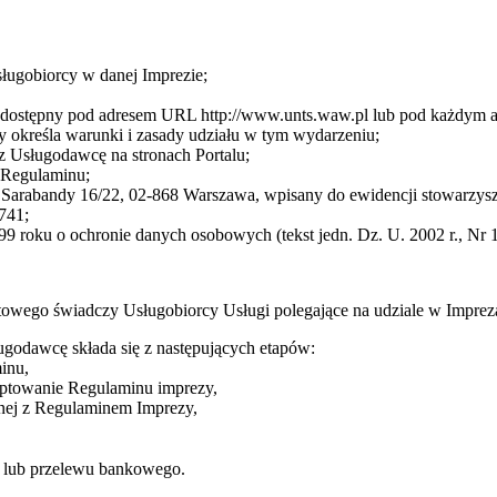
sługobiorcy w danej Imprezie;
cę dostępny pod adresem URL http://www.unts.waw.pl lub pod każdym
 określa warunki i zasady udziału w tym wydarzeniu;
z Usługodawcę na stronach Portalu;
3 Regulaminu;
arabandy 16/22, 02-868 Warszawa, wpisany do ewidencji stowarzysze
741;
9 roku o ochronie danych osobowych (tekst jedn. Dz. U. 2002 r., Nr 1
towego świadczy Usługobiorcy Usługi polegające na udziale w Impre
ugodawcę składa się z następujących etapów:
inu,
eptowanie Regulaminu imprezy,
dnej z Regulaminem Imprezy,
ej lub przelewu bankowego.