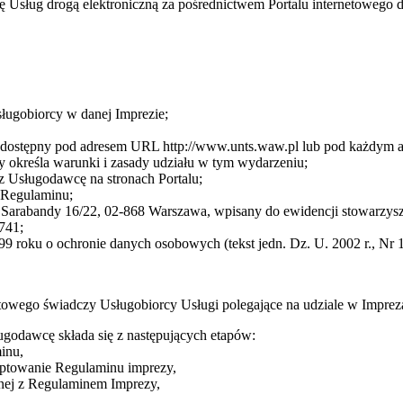
cę Usług drogą elektroniczną za pośrednictwem Portalu internetoweg
sługobiorcy w danej Imprezie;
cę dostępny pod adresem URL http://www.unts.waw.pl lub pod każdym
 określa warunki i zasady udziału w tym wydarzeniu;
z Usługodawcę na stronach Portalu;
3 Regulaminu;
arabandy 16/22, 02-868 Warszawa, wpisany do ewidencji stowarzysze
741;
9 roku o ochronie danych osobowych (tekst jedn. Dz. U. 2002 r., Nr 1
towego świadczy Usługobiorcy Usługi polegające na udziale w Impre
ugodawcę składa się z następujących etapów:
inu,
eptowanie Regulaminu imprezy,
dnej z Regulaminem Imprezy,