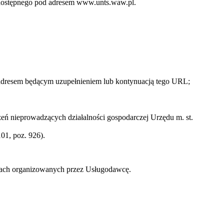
o dostępnego pod adresem www.unts.waw.pl.
 adresem będącym uzupełnieniem lub kontynuacją tego URL;
ń nieprowadzących działalności gospodarczej Urzędu m. st.
01, poz. 926).
zach organizowanych przez Usługodawcę.