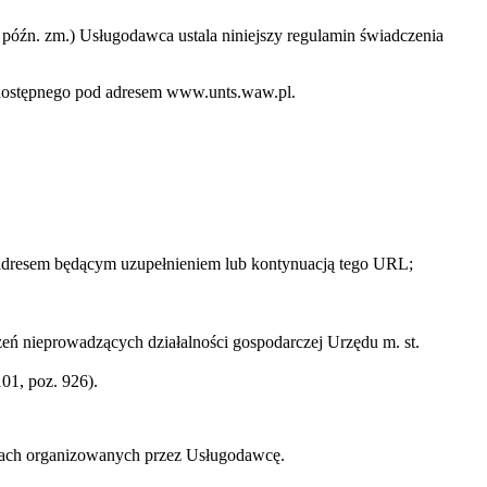
 z późn. zm.) Usługodawca ustala niniejszy regulamin świadczenia
o dostępnego pod adresem www.unts.waw.pl.
 adresem będącym uzupełnieniem lub kontynuacją tego URL;
ń nieprowadzących działalności gospodarczej Urzędu m. st.
01, poz. 926).
zach organizowanych przez Usługodawcę.