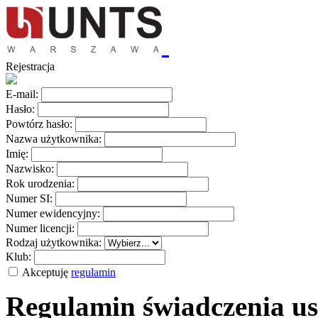
Rejestracja
E-mail:
Hasło:
Powtórz hasło:
Nazwa użytkownika:
Imię:
Nazwisko:
Rok urodzenia:
Numer SI:
Numer ewidencyjny:
Numer licencji:
Rodzaj użytkownika:
Klub:
Akceptuję
regulamin
Regulamin świadczenia us