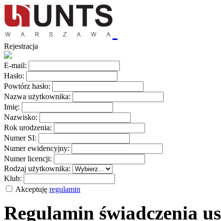
Rejestracja
E-mail:
Hasło:
Powtórz hasło:
Nazwa użytkownika:
Imię:
Nazwisko:
Rok urodzenia:
Numer SI:
Numer ewidencyjny:
Numer licencji:
Rodzaj użytkownika:
Klub:
Akceptuję
regulamin
Regulamin świadczenia us