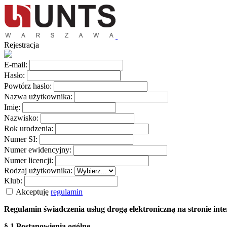
Rejestracja
E-mail:
Hasło:
Powtórz hasło:
Nazwa użytkownika:
Imię:
Nazwisko:
Rok urodzenia:
Numer SI:
Numer ewidencyjny:
Numer licencji:
Rodzaj użytkownika:
Klub:
Akceptuję
regulamin
Regulamin świadczenia usług drogą elektroniczną na stronie i
§ 1 Postanowienia ogólne