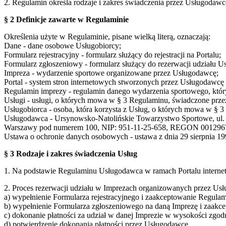
2. Regulamin określa rodzaje i zakres świadczenia przez Usługodaw
§ 2 Definicje zawarte w Regulaminie
Określenia użyte w Regulaminie, pisane wielką literą, oznaczają:
Dane - dane osobowe Usługobiorcy;
Formularz rejestracyjny - formularz służący do rejestracji na Portalu;
Formularz zgłoszeniowy - formularz służący do rezerwacji udziału U
Impreza - wydarzenie sportowe organizowane przez Usługodawcę;
Portal - system stron internetowych stworzonych przez Usługodaw
Regulamin imprezy - regulamin danego wydarzenia sportowego, który
Usługi - usługi, o których mowa w § 3 Regulaminu, świadczone prze
Usługobiorca - osoba, która korzysta z Usług, o których mowa w § 
Usługodawca - Ursynowsko-Natolińskie Towarzystwo Sportowe, ul. S
Warszawy pod numerem 100, NIP: 951-11-25-658, REGON 001296
Ustawa o ochronie danych osobowych - ustawa z dnia 29 sierpnia 199
§ 3 Rodzaje i zakres świadczenia Usług
1. Na podstawie Regulaminu Usługodawca w ramach Portalu interne
2. Proces rezerwacji udziału w Imprezach organizowanych przez Usł
a) wypełnienie Formularza rejestracyjnego i zaakceptowanie Regulam
b) wypełnienie Formularza zgłoszeniowego na daną Imprezę i zaakc
c) dokonanie płatności za udział w danej Imprezie w wysokości zgo
d) potwierdzenie dokonania płatności przez Usługodawcę,