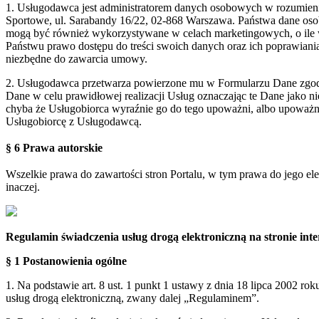
1. Usługodawca jest administratorem danych osobowych w rozumie
Sportowe, ul. Sarabandy 16/22, 02-868 Warszawa. Państwa dane oso
mogą być również wykorzystywane w celach marketingowych, o ile 
Państwu prawo dostępu do treści swoich danych oraz ich poprawian
niezbędne do zawarcia umowy.
2. Usługodawca przetwarza powierzone mu w Formularzu Dane zgodn
Dane w celu prawidłowej realizacji Usług oznaczając te Dane jako 
chyba że Usługobiorca wyraźnie go do tego upoważni, albo upoważn
Usługobiorcę z Usługodawcą.
§ 6 Prawa autorskie
Wszelkie prawa do zawartości stron Portalu, w tym prawa do jego el
inaczej.
Regulamin świadczenia usług drogą elektroniczną na stronie i
§ 1 Postanowienia ogólne
1. Na podstawie art. 8 ust. 1 punkt 1 ustawy z dnia 18 lipca 2002 ro
usług drogą elektroniczną, zwany dalej „Regulaminem”.