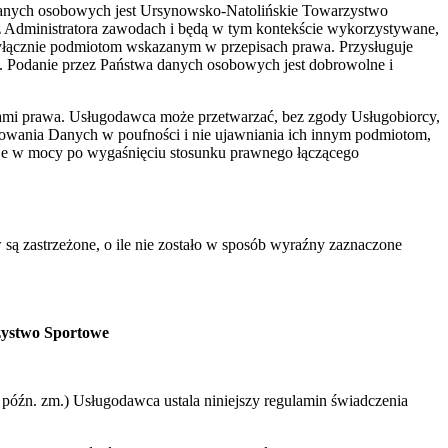
danych osobowych jest Ursynowsko-Natolińskie Towarzystwo
z Administratora zawodach i będą w tym kontekście wykorzystywane,
yłącznie podmiotom wskazanym w przepisach prawa. Przysługuje
. Podanie przez Państwa danych osobowych jest dobrowolne i
ami prawa. Usługodawca może przetwarzać, bez zgody Usługobiorcy,
howania Danych w poufności i nie ujawniania ich innym podmiotom,
aje w mocy po wygaśnięciu stosunku prawnego łączącego
 są zastrzeżone, o ile nie zostało w sposób wyraźny zaznaczone
zystwo Sportowe
 z późn. zm.) Usługodawca ustala niniejszy regulamin świadczenia