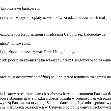
ej lub przelewu bankowego.
jnymi - wszystkie opłaty uczestników za udział w zawodach mają na c
niezgodnego z Regulaminem świadczenia Usług przez Usługodawcę:
kontakt@unts.waw.pl.
o jej złożenia i wskazywać Dane Usługobiorcy.
lub pocztą elektroniczną na wskazany przez Usługobiorcę adres e-mai
orca musi dostarczyć najpóźniej na 3 dni przed terminem rozegrania d
niu Ustawy o ochronie danych osobowych. Administratorem Państwa 
bowe zbierane są w związku z chęcią udziału w organizowanych prze
wyrażą Państwo na to zgodę. Zebrane dane mogą być udostępniane w
ia na warunkach określonych w Ustawie o ochronie danych osobowych