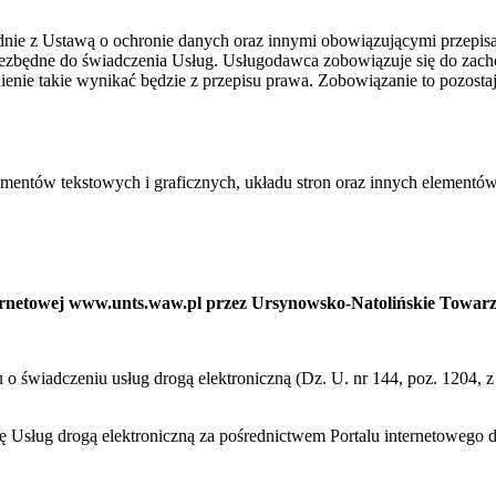
ie z Ustawą o ochronie danych oraz innymi obowiązującymi przepis
niezbędne do świadczenia Usług. Usługodawca zobowiązuje się do zac
ienie takie wynikać będzie z przepisu prawa. Zobowiązanie to pozost
ementów tekstowych i graficznych, układu stron oraz innych elementów
nternetowej www.unts.waw.pl przez Ursynowsko-Natolińskie Towar
ku o świadczeniu usług drogą elektroniczną (Dz. U. nr 144, poz. 1204,
cę Usług drogą elektroniczną za pośrednictwem Portalu internetoweg