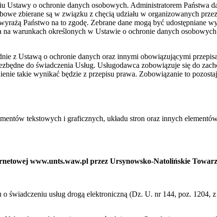
niu Ustawy o ochronie danych osobowych. Administratorem Państwa 
bowe zbierane są w związku z chęcią udziału w organizowanych prze
wyrażą Państwo na to zgodę. Zebrane dane mogą być udostępniane w
ia na warunkach określonych w Ustawie o ochronie danych osobowych
ie z Ustawą o ochronie danych oraz innymi obowiązującymi przepis
niezbędne do świadczenia Usług. Usługodawca zobowiązuje się do zac
ienie takie wynikać będzie z przepisu prawa. Zobowiązanie to pozost
ementów tekstowych i graficznych, układu stron oraz innych elementów
nternetowej www.unts.waw.pl przez Ursynowsko-Natolińskie Towar
ku o świadczeniu usług drogą elektroniczną (Dz. U. nr 144, poz. 1204,