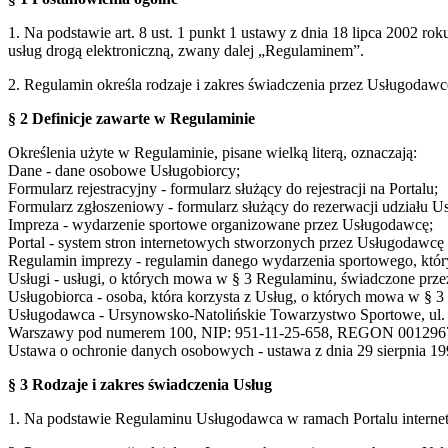
1. Na podstawie art. 8 ust. 1 punkt 1 ustawy z dnia 18 lipca 2002 ro
usług drogą elektroniczną, zwany dalej „Regulaminem”.
2. Regulamin określa rodzaje i zakres świadczenia przez Usługodaw
§ 2 Definicje zawarte w Regulaminie
Określenia użyte w Regulaminie, pisane wielką literą, oznaczają:
Dane - dane osobowe Usługobiorcy;
Formularz rejestracyjny - formularz służący do rejestracji na Portalu;
Formularz zgłoszeniowy - formularz służący do rezerwacji udziału U
Impreza - wydarzenie sportowe organizowane przez Usługodawcę;
Portal - system stron internetowych stworzonych przez Usługodaw
Regulamin imprezy - regulamin danego wydarzenia sportowego, który
Usługi - usługi, o których mowa w § 3 Regulaminu, świadczone prze
Usługobiorca - osoba, która korzysta z Usług, o których mowa w § 
Usługodawca - Ursynowsko-Natolińskie Towarzystwo Sportowe, ul. S
Warszawy pod numerem 100, NIP: 951-11-25-658, REGON 001296
Ustawa o ochronie danych osobowych - ustawa z dnia 29 sierpnia 199
§ 3 Rodzaje i zakres świadczenia Usług
1. Na podstawie Regulaminu Usługodawca w ramach Portalu interne