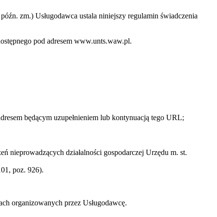
 z późn. zm.) Usługodawca ustala niniejszy regulamin świadczenia
o dostępnego pod adresem www.unts.waw.pl.
 adresem będącym uzupełnieniem lub kontynuacją tego URL;
ń nieprowadzących działalności gospodarczej Urzędu m. st.
01, poz. 926).
zach organizowanych przez Usługodawcę.