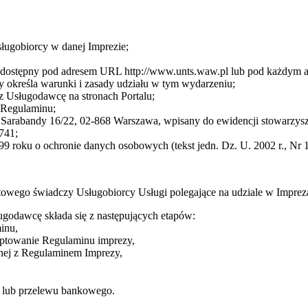
sługobiorcy w danej Imprezie;
cę dostępny pod adresem URL http://www.unts.waw.pl lub pod każdym
 określa warunki i zasady udziału w tym wydarzeniu;
z Usługodawcę na stronach Portalu;
3 Regulaminu;
arabandy 16/22, 02-868 Warszawa, wpisany do ewidencji stowarzysze
741;
9 roku o ochronie danych osobowych (tekst jedn. Dz. U. 2002 r., Nr 1
towego świadczy Usługobiorcy Usługi polegające na udziale w Impre
ugodawcę składa się z następujących etapów:
inu,
eptowanie Regulaminu imprezy,
dnej z Regulaminem Imprezy,
ej lub przelewu bankowego.