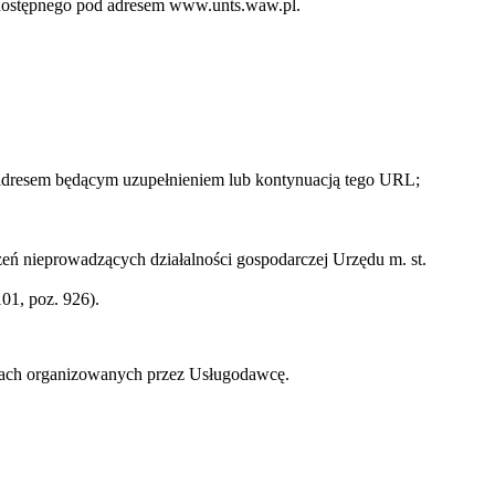
o dostępnego pod adresem www.unts.waw.pl.
 adresem będącym uzupełnieniem lub kontynuacją tego URL;
ń nieprowadzących działalności gospodarczej Urzędu m. st.
01, poz. 926).
zach organizowanych przez Usługodawcę.