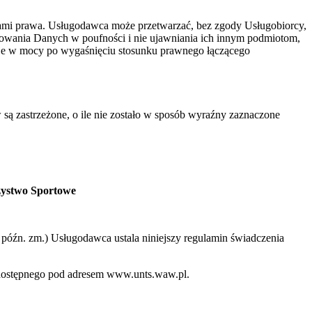
ami prawa. Usługodawca może przetwarzać, bez zgody Usługobiorcy,
howania Danych w poufności i nie ujawniania ich innym podmiotom,
aje w mocy po wygaśnięciu stosunku prawnego łączącego
 są zastrzeżone, o ile nie zostało w sposób wyraźny zaznaczone
zystwo Sportowe
 z późn. zm.) Usługodawca ustala niniejszy regulamin świadczenia
o dostępnego pod adresem www.unts.waw.pl.