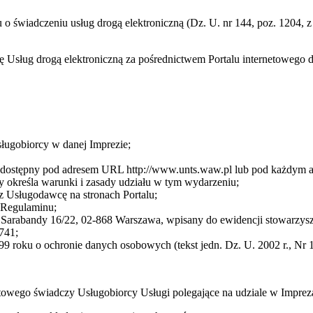
ku o świadczeniu usług drogą elektroniczną (Dz. U. nr 144, poz. 1204,
cę Usług drogą elektroniczną za pośrednictwem Portalu internetoweg
sługobiorcy w danej Imprezie;
cę dostępny pod adresem URL http://www.unts.waw.pl lub pod każdym
 określa warunki i zasady udziału w tym wydarzeniu;
z Usługodawcę na stronach Portalu;
3 Regulaminu;
arabandy 16/22, 02-868 Warszawa, wpisany do ewidencji stowarzysze
741;
9 roku o ochronie danych osobowych (tekst jedn. Dz. U. 2002 r., Nr 1
towego świadczy Usługobiorcy Usługi polegające na udziale w Impre