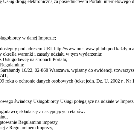
cę Usług drogą elektroniczną za pośrednictwem Portalu internetoweg
sługobiorcy w danej Imprezie;
cę dostępny pod adresem URL http://www.unts.waw.pl lub pod każdym
 określa warunki i zasady udziału w tym wydarzeniu;
z Usługodawcę na stronach Portalu;
3 Regulaminu;
arabandy 16/22, 02-868 Warszawa, wpisany do ewidencji stowarzysze
741;
9 roku o ochronie danych osobowych (tekst jedn. Dz. U. 2002 r., Nr 1
towego świadczy Usługobiorcy Usługi polegające na udziale w Impre
ugodawcę składa się z następujących etapów:
inu,
eptowanie Regulaminu imprezy,
dnej z Regulaminem Imprezy,