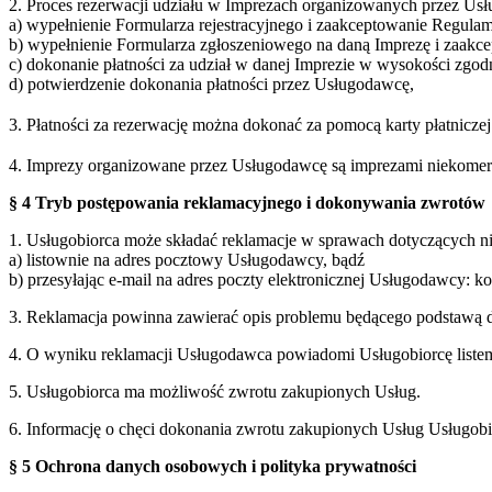
2. Proces rezerwacji udziału w Imprezach organizowanych przez Usł
a) wypełnienie Formularza rejestracyjnego i zaakceptowanie Regulam
b) wypełnienie Formularza zgłoszeniowego na daną Imprezę i zaakc
c) dokonanie płatności za udział w danej Imprezie w wysokości zgo
d) potwierdzenie dokonania płatności przez Usługodawcę,
3. Płatności za rezerwację można dokonać za pomocą karty płatnicz
4. Imprezy organizowane przez Usługodawcę są imprezami niekomercy
§ 4 Tryb postępowania reklamacyjnego i dokonywania zwrotów
1. Usługobiorca może składać reklamacje w sprawach dotyczących 
a) listownie na adres pocztowy Usługodawcy, bądź
b) przesyłając e-mail na adres poczty elektronicznej Usługodawcy: 
3. Reklamacja powinna zawierać opis problemu będącego podstawą d
4. O wyniku reklamacji Usługodawca powiadomi Usługobiorcę listem 
5. Usługobiorca ma możliwość zwrotu zakupionych Usług.
6. Informację o chęci dokonania zwrotu zakupionych Usług Usługobi
§ 5 Ochrona danych osobowych i polityka prywatności