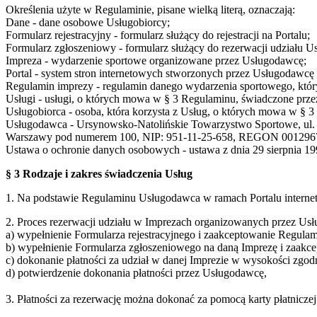
Określenia użyte w Regulaminie, pisane wielką literą, oznaczają:
Dane - dane osobowe Usługobiorcy;
Formularz rejestracyjny - formularz służący do rejestracji na Portalu;
Formularz zgłoszeniowy - formularz służący do rezerwacji udziału U
Impreza - wydarzenie sportowe organizowane przez Usługodawcę;
Portal - system stron internetowych stworzonych przez Usługodaw
Regulamin imprezy - regulamin danego wydarzenia sportowego, który
Usługi - usługi, o których mowa w § 3 Regulaminu, świadczone prze
Usługobiorca - osoba, która korzysta z Usług, o których mowa w § 
Usługodawca - Ursynowsko-Natolińskie Towarzystwo Sportowe, ul. S
Warszawy pod numerem 100, NIP: 951-11-25-658, REGON 001296
Ustawa o ochronie danych osobowych - ustawa z dnia 29 sierpnia 199
§ 3 Rodzaje i zakres świadczenia Usług
1. Na podstawie Regulaminu Usługodawca w ramach Portalu interne
2. Proces rezerwacji udziału w Imprezach organizowanych przez Usł
a) wypełnienie Formularza rejestracyjnego i zaakceptowanie Regulam
b) wypełnienie Formularza zgłoszeniowego na daną Imprezę i zaakc
c) dokonanie płatności za udział w danej Imprezie w wysokości zgo
d) potwierdzenie dokonania płatności przez Usługodawcę,
3. Płatności za rezerwację można dokonać za pomocą karty płatnicz