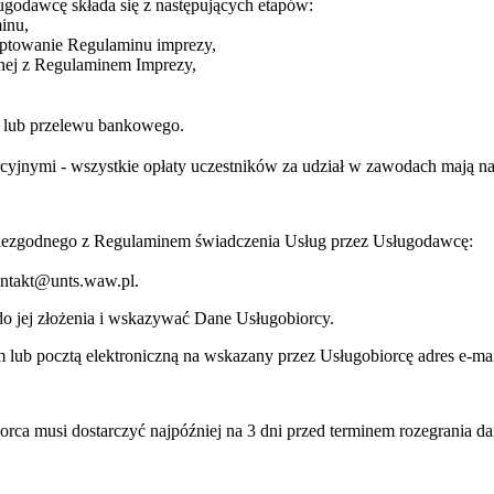
ugodawcę składa się z następujących etapów:
inu,
eptowanie Regulaminu imprezy,
dnej z Regulaminem Imprezy,
ej lub przelewu bankowego.
jnymi - wszystkie opłaty uczestników za udział w zawodach mają na c
niezgodnego z Regulaminem świadczenia Usług przez Usługodawcę:
kontakt@unts.waw.pl.
o jej złożenia i wskazywać Dane Usługobiorcy.
lub pocztą elektroniczną na wskazany przez Usługobiorcę adres e-mai
orca musi dostarczyć najpóźniej na 3 dni przed terminem rozegrania d