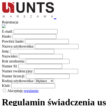
Rejestracja
E-mail:
Hasło:
Powtórz hasło:
Nazwa użytkownika:
Imię:
Nazwisko:
Rok urodzenia:
Numer SI:
Numer ewidencyjny:
Numer licencji:
Rodzaj użytkownika:
Klub:
Akceptuję
regulamin
Regulamin świadczenia us