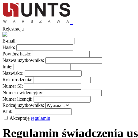
Rejestracja
E-mail:
Hasło:
Powtórz hasło:
Nazwa użytkownika:
Imię:
Nazwisko:
Rok urodzenia:
Numer SI:
Numer ewidencyjny:
Numer licencji:
Rodzaj użytkownika:
Klub:
Akceptuję
regulamin
Regulamin świadczenia us