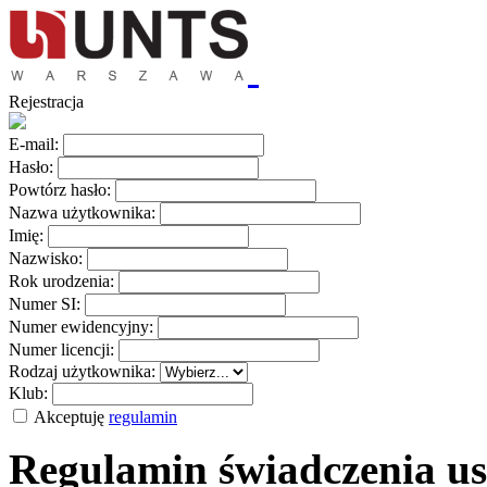
Rejestracja
E-mail:
Hasło:
Powtórz hasło:
Nazwa użytkownika:
Imię:
Nazwisko:
Rok urodzenia:
Numer SI:
Numer ewidencyjny:
Numer licencji:
Rodzaj użytkownika:
Klub:
Akceptuję
regulamin
Regulamin świadczenia us