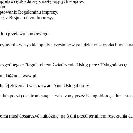
ugodawcę składa się z następujących etapów:
inu,
eptowanie Regulaminu imprezy,
dnej z Regulaminem Imprezy,
ej lub przelewu bankowego.
jnymi - wszystkie opłaty uczestników za udział w zawodach mają na c
niezgodnego z Regulaminem świadczenia Usług przez Usługodawcę:
kontakt@unts.waw.pl.
o jej złożenia i wskazywać Dane Usługobiorcy.
lub pocztą elektroniczną na wskazany przez Usługobiorcę adres e-mai
orca musi dostarczyć najpóźniej na 3 dni przed terminem rozegrania d