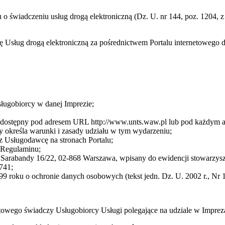
ku o świadczeniu usług drogą elektroniczną (Dz. U. nr 144, poz. 1204,
cę Usług drogą elektroniczną za pośrednictwem Portalu internetoweg
sługobiorcy w danej Imprezie;
cę dostępny pod adresem URL http://www.unts.waw.pl lub pod każdym
 określa warunki i zasady udziału w tym wydarzeniu;
z Usługodawcę na stronach Portalu;
3 Regulaminu;
arabandy 16/22, 02-868 Warszawa, wpisany do ewidencji stowarzysze
741;
9 roku o ochronie danych osobowych (tekst jedn. Dz. U. 2002 r., Nr 1
towego świadczy Usługobiorcy Usługi polegające na udziale w Impre