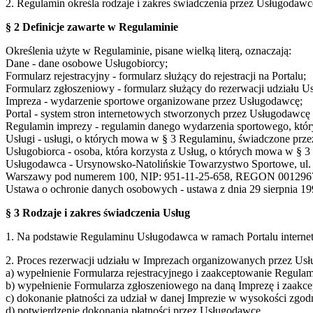
2. Regulamin określa rodzaje i zakres świadczenia przez Usługodaw
§ 2 Definicje zawarte w Regulaminie
Określenia użyte w Regulaminie, pisane wielką literą, oznaczają:
Dane - dane osobowe Usługobiorcy;
Formularz rejestracyjny - formularz służący do rejestracji na Portalu;
Formularz zgłoszeniowy - formularz służący do rezerwacji udziału U
Impreza - wydarzenie sportowe organizowane przez Usługodawcę;
Portal - system stron internetowych stworzonych przez Usługodaw
Regulamin imprezy - regulamin danego wydarzenia sportowego, który
Usługi - usługi, o których mowa w § 3 Regulaminu, świadczone prze
Usługobiorca - osoba, która korzysta z Usług, o których mowa w § 
Usługodawca - Ursynowsko-Natolińskie Towarzystwo Sportowe, ul. S
Warszawy pod numerem 100, NIP: 951-11-25-658, REGON 001296
Ustawa o ochronie danych osobowych - ustawa z dnia 29 sierpnia 199
§ 3 Rodzaje i zakres świadczenia Usług
1. Na podstawie Regulaminu Usługodawca w ramach Portalu interne
2. Proces rezerwacji udziału w Imprezach organizowanych przez Usł
a) wypełnienie Formularza rejestracyjnego i zaakceptowanie Regulam
b) wypełnienie Formularza zgłoszeniowego na daną Imprezę i zaakc
c) dokonanie płatności za udział w danej Imprezie w wysokości zgo
d) potwierdzenie dokonania płatności przez Usługodawcę,