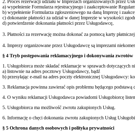
2. Proces rezerwacji udziału w Imprezach organizowanych przez Usł
a) wypełnienie Formularza rejestracyjnego i zaakceptowanie Regulam
b) wypełnienie Formularza zgłoszeniowego na daną Imprezę i zaakc
c) dokonanie płatności za udział w danej Imprezie w wysokości zgo
d) potwierdzenie dokonania płatności przez Usługodawcę,
3. Płatności za rezerwację można dokonać za pomocą karty płatnicz
4. Imprezy organizowane przez Usługodawcę są imprezami niekomercy
§ 4 Tryb postępowania reklamacyjnego i dokonywania zwrotów
1. Usługobiorca może składać reklamacje w sprawach dotyczących 
a) listownie na adres pocztowy Usługodawcy, bądź
b) przesyłając e-mail na adres poczty elektronicznej Usługodawcy: 
3. Reklamacja powinna zawierać opis problemu będącego podstawą d
4. O wyniku reklamacji Usługodawca powiadomi Usługobiorcę listem 
5. Usługobiorca ma możliwość zwrotu zakupionych Usług.
6. Informację o chęci dokonania zwrotu zakupionych Usług Usługobi
§ 5 Ochrona danych osobowych i polityka prywatności