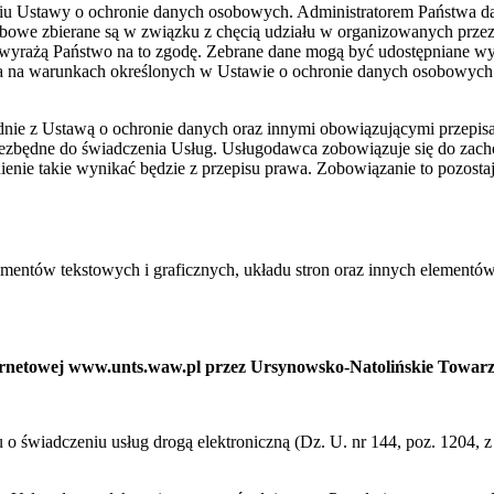
niu Ustawy o ochronie danych osobowych. Administratorem Państwa 
bowe zbierane są w związku z chęcią udziału w organizowanych prze
wyrażą Państwo na to zgodę. Zebrane dane mogą być udostępniane w
ia na warunkach określonych w Ustawie o ochronie danych osobowych
ie z Ustawą o ochronie danych oraz innymi obowiązującymi przepis
niezbędne do świadczenia Usług. Usługodawca zobowiązuje się do zac
ienie takie wynikać będzie z przepisu prawa. Zobowiązanie to pozost
ementów tekstowych i graficznych, układu stron oraz innych elementów
nternetowej www.unts.waw.pl przez Ursynowsko-Natolińskie Towar
ku o świadczeniu usług drogą elektroniczną (Dz. U. nr 144, poz. 1204,