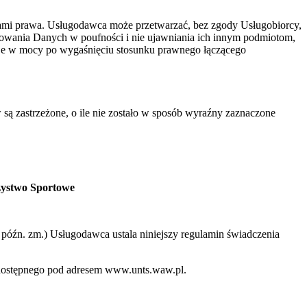
ami prawa. Usługodawca może przetwarzać, bez zgody Usługobiorcy,
howania Danych w poufności i nie ujawniania ich innym podmiotom,
aje w mocy po wygaśnięciu stosunku prawnego łączącego
 są zastrzeżone, o ile nie zostało w sposób wyraźny zaznaczone
zystwo Sportowe
 z późn. zm.) Usługodawca ustala niniejszy regulamin świadczenia
o dostępnego pod adresem www.unts.waw.pl.