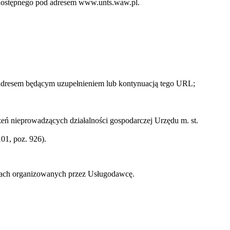
o dostępnego pod adresem www.unts.waw.pl.
 adresem będącym uzupełnieniem lub kontynuacją tego URL;
ń nieprowadzących działalności gospodarczej Urzędu m. st.
01, poz. 926).
zach organizowanych przez Usługodawcę.