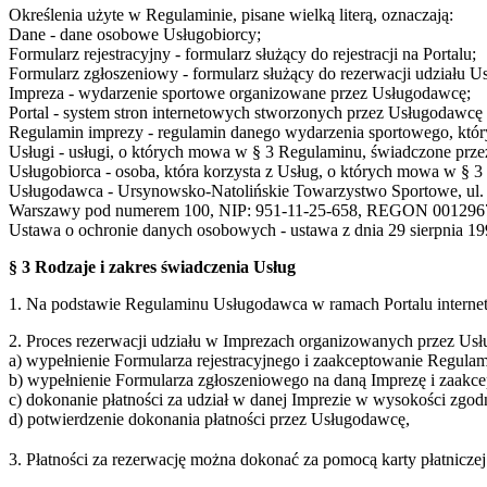
Określenia użyte w Regulaminie, pisane wielką literą, oznaczają:
Dane - dane osobowe Usługobiorcy;
Formularz rejestracyjny - formularz służący do rejestracji na Portalu;
Formularz zgłoszeniowy - formularz służący do rezerwacji udziału U
Impreza - wydarzenie sportowe organizowane przez Usługodawcę;
Portal - system stron internetowych stworzonych przez Usługodaw
Regulamin imprezy - regulamin danego wydarzenia sportowego, który
Usługi - usługi, o których mowa w § 3 Regulaminu, świadczone prze
Usługobiorca - osoba, która korzysta z Usług, o których mowa w § 
Usługodawca - Ursynowsko-Natolińskie Towarzystwo Sportowe, ul. S
Warszawy pod numerem 100, NIP: 951-11-25-658, REGON 001296
Ustawa o ochronie danych osobowych - ustawa z dnia 29 sierpnia 199
§ 3 Rodzaje i zakres świadczenia Usług
1. Na podstawie Regulaminu Usługodawca w ramach Portalu interne
2. Proces rezerwacji udziału w Imprezach organizowanych przez Usł
a) wypełnienie Formularza rejestracyjnego i zaakceptowanie Regulam
b) wypełnienie Formularza zgłoszeniowego na daną Imprezę i zaakc
c) dokonanie płatności za udział w danej Imprezie w wysokości zgo
d) potwierdzenie dokonania płatności przez Usługodawcę,
3. Płatności za rezerwację można dokonać za pomocą karty płatnicz