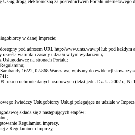
cę Usług drogą elektroniczną za pośrednictwem Portalu internetoweg
sługobiorcy w danej Imprezie;
cę dostępny pod adresem URL http://www.unts.waw.pl lub pod każdym
 określa warunki i zasady udziału w tym wydarzeniu;
z Usługodawcę na stronach Portalu;
3 Regulaminu;
arabandy 16/22, 02-868 Warszawa, wpisany do ewidencji stowarzysze
741;
9 roku o ochronie danych osobowych (tekst jedn. Dz. U. 2002 r., Nr 1
towego świadczy Usługobiorcy Usługi polegające na udziale w Impre
ugodawcę składa się z następujących etapów:
inu,
eptowanie Regulaminu imprezy,
dnej z Regulaminem Imprezy,