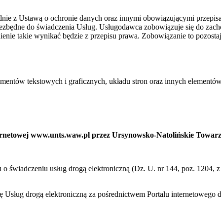
ie z Ustawą o ochronie danych oraz innymi obowiązującymi przepis
niezbędne do świadczenia Usług. Usługodawca zobowiązuje się do zac
ienie takie wynikać będzie z przepisu prawa. Zobowiązanie to pozost
ementów tekstowych i graficznych, układu stron oraz innych elementów
nternetowej www.unts.waw.pl przez Ursynowsko-Natolińskie Towar
ku o świadczeniu usług drogą elektroniczną (Dz. U. nr 144, poz. 1204,
cę Usług drogą elektroniczną za pośrednictwem Portalu internetoweg