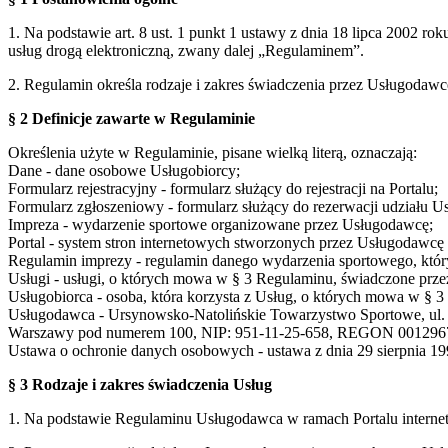
1. Na podstawie art. 8 ust. 1 punkt 1 ustawy z dnia 18 lipca 2002 ro
usług drogą elektroniczną, zwany dalej „Regulaminem”.
2. Regulamin określa rodzaje i zakres świadczenia przez Usługodaw
§ 2 Definicje zawarte w Regulaminie
Określenia użyte w Regulaminie, pisane wielką literą, oznaczają:
Dane - dane osobowe Usługobiorcy;
Formularz rejestracyjny - formularz służący do rejestracji na Portalu;
Formularz zgłoszeniowy - formularz służący do rezerwacji udziału U
Impreza - wydarzenie sportowe organizowane przez Usługodawcę;
Portal - system stron internetowych stworzonych przez Usługodaw
Regulamin imprezy - regulamin danego wydarzenia sportowego, który
Usługi - usługi, o których mowa w § 3 Regulaminu, świadczone prze
Usługobiorca - osoba, która korzysta z Usług, o których mowa w § 
Usługodawca - Ursynowsko-Natolińskie Towarzystwo Sportowe, ul. S
Warszawy pod numerem 100, NIP: 951-11-25-658, REGON 001296
Ustawa o ochronie danych osobowych - ustawa z dnia 29 sierpnia 199
§ 3 Rodzaje i zakres świadczenia Usług
1. Na podstawie Regulaminu Usługodawca w ramach Portalu interne