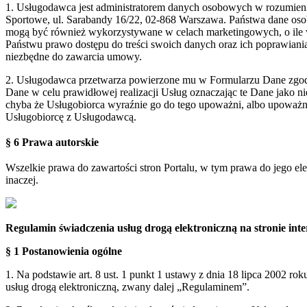
1. Usługodawca jest administratorem danych osobowych w rozumie
Sportowe, ul. Sarabandy 16/22, 02-868 Warszawa. Państwa dane oso
mogą być również wykorzystywane w celach marketingowych, o ile 
Państwu prawo dostępu do treści swoich danych oraz ich poprawian
niezbędne do zawarcia umowy.
2. Usługodawca przetwarza powierzone mu w Formularzu Dane zgodn
Dane w celu prawidłowej realizacji Usług oznaczając te Dane jako 
chyba że Usługobiorca wyraźnie go do tego upoważni, albo upoważn
Usługobiorcę z Usługodawcą.
§ 6 Prawa autorskie
Wszelkie prawa do zawartości stron Portalu, w tym prawa do jego el
inaczej.
Regulamin świadczenia usług drogą elektroniczną na stronie i
§ 1 Postanowienia ogólne
1. Na podstawie art. 8 ust. 1 punkt 1 ustawy z dnia 18 lipca 2002 ro
usług drogą elektroniczną, zwany dalej „Regulaminem”.