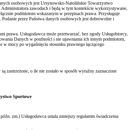
danych osobowych jest Ursynowsko-Natolińskie Towarzystwo
z Administratora zawodach i będą w tym kontekście wykorzystywane,
yłącznie podmiotom wskazanym w przepisach prawa. Przysługuje
. Podanie przez Państwa danych osobowych jest dobrowolne i
ami prawa. Usługodawca może przetwarzać, bez zgody Usługobiorcy,
howania Danych w poufności i nie ujawniania ich innym podmiotom,
aje w mocy po wygaśnięciu stosunku prawnego łączącego
 są zastrzeżone, o ile nie zostało w sposób wyraźny zaznaczone
zystwo Sportowe
 z późn. zm.) Usługodawca ustala niniejszy regulamin świadczenia