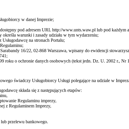
sługobiorcy w danej Imprezie;
cę dostępny pod adresem URL http://www.unts.waw.pl lub pod każdym
 określa warunki i zasady udziału w tym wydarzeniu;
z Usługodawcę na stronach Portalu;
3 Regulaminu;
arabandy 16/22, 02-868 Warszawa, wpisany do ewidencji stowarzysze
741;
9 roku o ochronie danych osobowych (tekst jedn. Dz. U. 2002 r., Nr 1
towego świadczy Usługobiorcy Usługi polegające na udziale w Impre
ugodawcę składa się z następujących etapów:
inu,
eptowanie Regulaminu imprezy,
dnej z Regulaminem Imprezy,
ej lub przelewu bankowego.