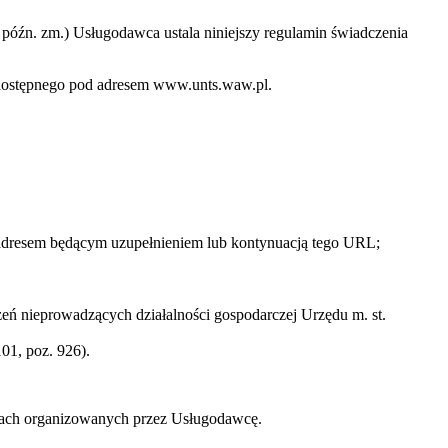
 z późn. zm.) Usługodawca ustala niniejszy regulamin świadczenia
o dostępnego pod adresem www.unts.waw.pl.
 adresem będącym uzupełnieniem lub kontynuacją tego URL;
ń nieprowadzących działalności gospodarczej Urzędu m. st.
01, poz. 926).
zach organizowanych przez Usługodawcę.