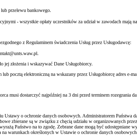
ej lub przelewu bankowego.
jnymi - wszystkie opłaty uczestników za udział w zawodach mają na c
niezgodnego z Regulaminem świadczenia Usług przez Usługodawcę:
kontakt@unts.waw.pl.
o jej złożenia i wskazywać Dane Usługobiorcy.
lub pocztą elektroniczną na wskazany przez Usługobiorcę adres e-mai
orca musi dostarczyć najpóźniej na 3 dni przed terminem rozegrania d
niu Ustawy o ochronie danych osobowych. Administratorem Państwa 
bowe zbierane są w związku z chęcią udziału w organizowanych prze
wyrażą Państwo na to zgodę. Zebrane dane mogą być udostępniane w
ia na warunkach określonych w Ustawie o ochronie danych osobowych