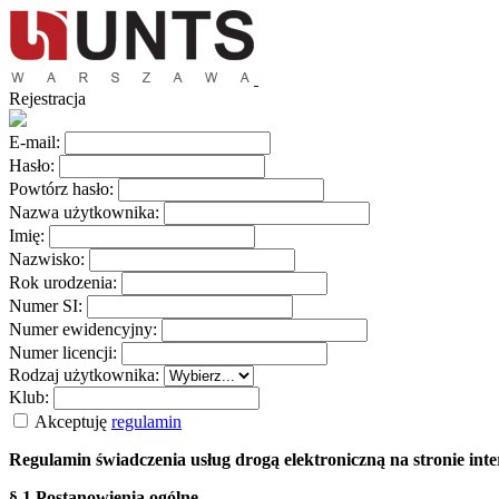
Rejestracja
E-mail:
Hasło:
Powtórz hasło:
Nazwa użytkownika:
Imię:
Nazwisko:
Rok urodzenia:
Numer SI:
Numer ewidencyjny:
Numer licencji:
Rodzaj użytkownika:
Klub:
Akceptuję
regulamin
Regulamin świadczenia usług drogą elektroniczną na stronie i
§ 1 Postanowienia ogólne