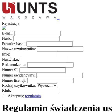
Rejestracja
E-mail:
Hasło:
Powtórz hasło:
Nazwa użytkownika:
Imię:
Nazwisko:
Rok urodzenia:
Numer SI:
Numer ewidencyjny:
Numer licencji:
Rodzaj użytkownika:
Klub:
Akceptuję
regulamin
Regulamin świadczenia us