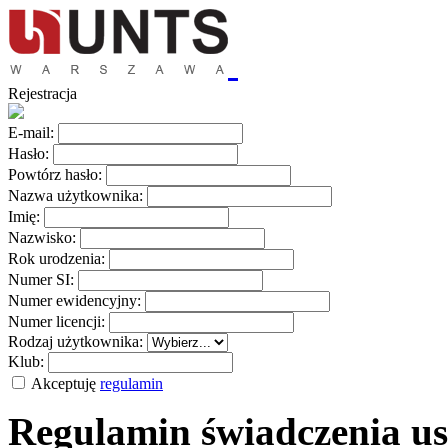
Rejestracja
E-mail:
Hasło:
Powtórz hasło:
Nazwa użytkownika:
Imię:
Nazwisko:
Rok urodzenia:
Numer SI:
Numer ewidencyjny:
Numer licencji:
Rodzaj użytkownika:
Klub:
Akceptuję
regulamin
Regulamin świadczenia us