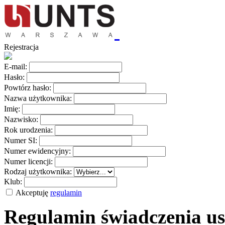
Rejestracja
E-mail:
Hasło:
Powtórz hasło:
Nazwa użytkownika:
Imię:
Nazwisko:
Rok urodzenia:
Numer SI:
Numer ewidencyjny:
Numer licencji:
Rodzaj użytkownika:
Klub:
Akceptuję
regulamin
Regulamin świadczenia us