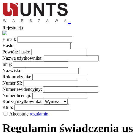
Rejestracja
E-mail:
Hasło:
Powtórz hasło:
Nazwa użytkownika:
Imię:
Nazwisko:
Rok urodzenia:
Numer SI:
Numer ewidencyjny:
Numer licencji:
Rodzaj użytkownika:
Klub:
Akceptuję
regulamin
Regulamin świadczenia us