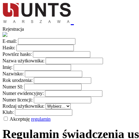
Rejestracja
E-mail:
Hasło:
Powtórz hasło:
Nazwa użytkownika:
Imię:
Nazwisko:
Rok urodzenia:
Numer SI:
Numer ewidencyjny:
Numer licencji:
Rodzaj użytkownika:
Klub:
Akceptuję
regulamin
Regulamin świadczenia us