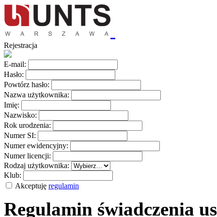
Rejestracja
E-mail:
Hasło:
Powtórz hasło:
Nazwa użytkownika:
Imię:
Nazwisko:
Rok urodzenia:
Numer SI:
Numer ewidencyjny:
Numer licencji:
Rodzaj użytkownika:
Klub:
Akceptuję
regulamin
Regulamin świadczenia us