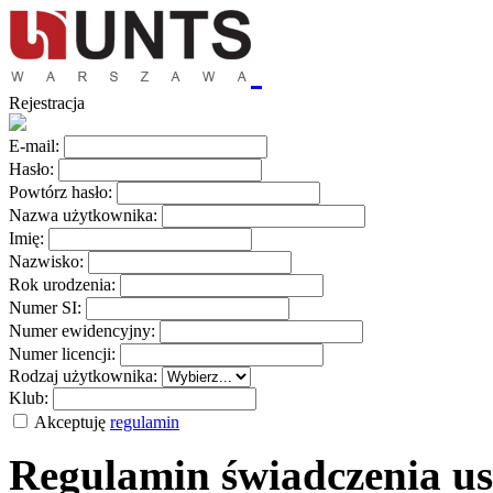
Rejestracja
E-mail:
Hasło:
Powtórz hasło:
Nazwa użytkownika:
Imię:
Nazwisko:
Rok urodzenia:
Numer SI:
Numer ewidencyjny:
Numer licencji:
Rodzaj użytkownika:
Klub:
Akceptuję
regulamin
Regulamin świadczenia us